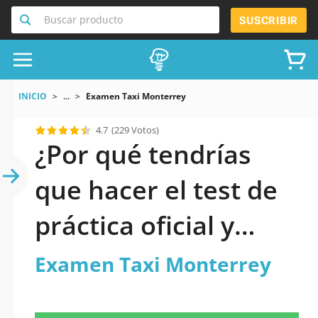
Buscar producto
SUSCRIBIR
INICIO
...
Examen Taxi Monterrey
4.7
(229 Votos)
¿Por qué tendrías
que hacer el test de
práctica oficial y
actualizado de
Examen Taxi Monterrey
Examen Taxi