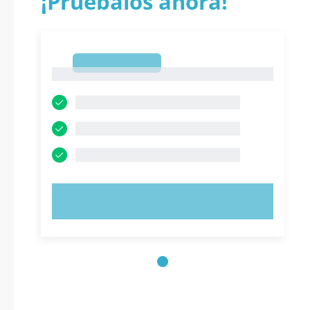
¡Pruébalos ahora!
1
1
PRUEBE AHORA