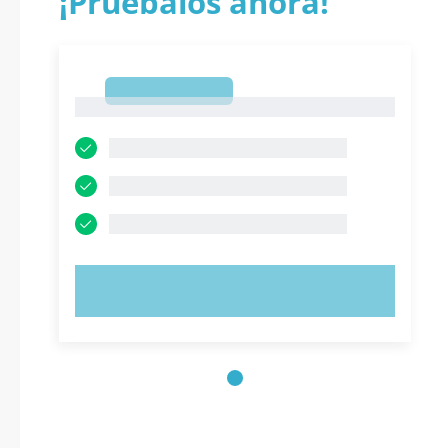
¡Pruébalos ahora!
1
1
PRUEBE AHORA