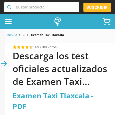
Buscar producto
SUSCRIBIR
INICIO
...
Examen Taxi Tlaxcala
4.9
(208 Votos)
Descarga los test
oficiales actualizados
de Examen Taxi
Tlaxcala 2026 en PDF
Examen Taxi Tlaxcala -
PDF