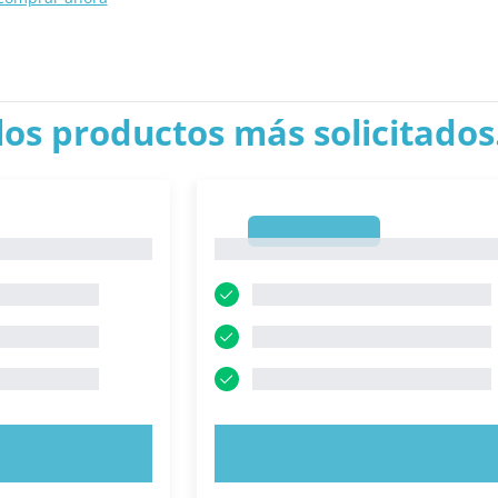
los productos más solicitados.
1
1
AHORA
PRUEBE AHORA