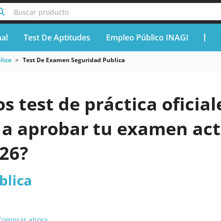
Buscar producto
nal
Test De Aptitudes
Empleo Público INAGI
lico
Test De Examen Seguridad Publica
os test de práctica oficia
 a aprobar tu examen act
026?
blica
Comprar ahora