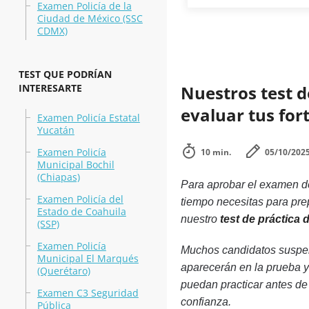
Examen Policía de la
Ciudad de México (SSC
CDMX)
TEST QUE PODRÍAN
INTERESARTE
Nuestros test d
evaluar tus for
Examen Policía Estatal
Yucatán
Examen Policía
10 min.
05/10/202
Municipal Bochil
(Chiapas)
Para aprobar el examen de
Examen Policía del
tiempo necesitas para prep
Estado de Coahuila
nuestro
test de práctica
(SSP)
Examen Policía
Muchos candidatos suspen
Municipal El Marqués
aparecerán en la prueba y
(Querétaro)
puedan practicar antes de 
Examen C3 Seguridad
confianza.
Pública