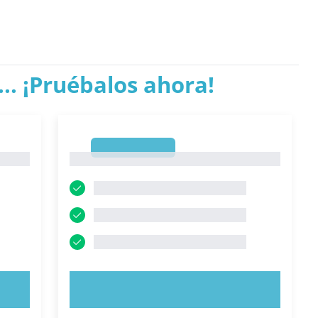
.. ¡Pruébalos ahora!
1
1
PRUEBE AHORA