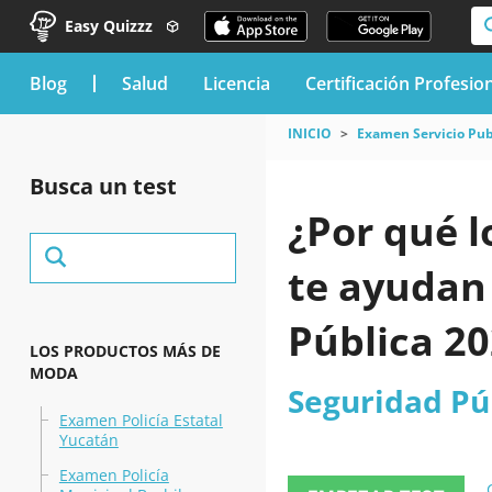
Easy Quizzz
blog
Salud
Licencia
Certificación Profesio
INICIO
Examen Servicio Pub
Busca un test
¿Por qué l
te ayudan
Pública 2
LOS PRODUCTOS MÁS DE
MODA
Seguridad Pú
Examen Policía Estatal
Yucatán
Examen Policía