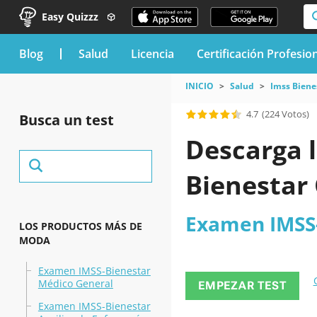
Easy Quizzz
blog
Salud
Licencia
Certificación Profesio
INICIO
Salud
Imss Biene
4.7
(224 Votos)
Busca un test
Descarga l
Bienestar
Examen IMSS-
LOS PRODUCTOS MÁS DE
MODA
Examen IMSS-Bienestar
Médico General
EMPEZAR TEST
Examen IMSS-Bienestar