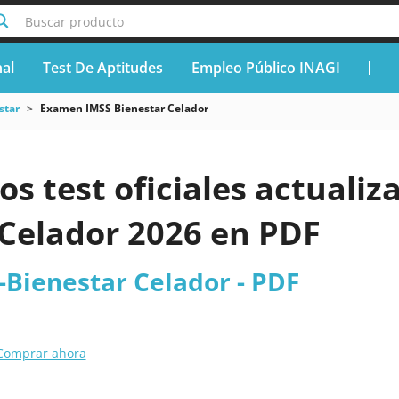
Buscar producto
nal
Test De Aptitudes
Empleo Público INAGI
star
Examen IMSS Bienestar Celador
os test oficiales actuali
 Celador 2026 en PDF
Bienestar Celador - PDF
Comprar ahora