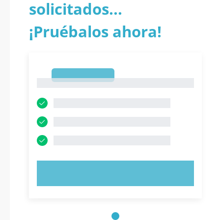
solicitados...
¡Pruébalos ahora!
1
1
PRUEBE AHORA