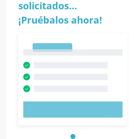
solicitados...
¡Pruébalos ahora!
1
1
PRUEBE AHORA