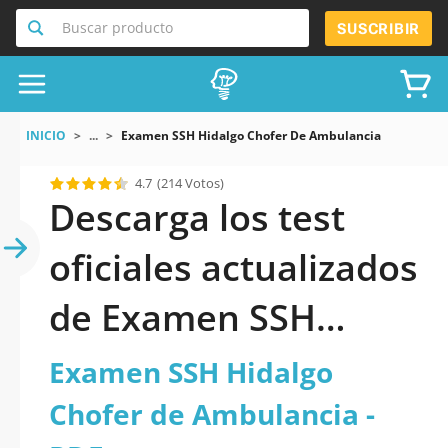
Buscar producto
SUSCRIBIR
INICIO
...
Examen SSH Hidalgo Chofer De Ambulancia
4.7
(214 Votos)
Descarga los test
oficiales actualizados
de Examen SSH
Hidalgo Chofer de
Examen SSH Hidalgo
Ambulancia 2026 en
Chofer de Ambulancia -