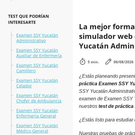
TEST QUE PODRÍAN
INTERESARTE
La mejor forma 
simulador web e
Examen SSY Yucatán
Administrativo
Yucatán Admini
Examen SSY Yucatán
Auxiliar de Enfermería
5 min.
06/08/2026
Examen SSY Yucatán
Camillero
¿Estás planeando presenta
Examen SSY Yucatán
práctica Examen SSY Yu
Celador
SSY Yucatán Administrativ
Examen SSY Yucatán
examen de Examen SSY Yuca
Chofer de Ambulancia
nuestros
test de práctic
Examen SSY Yucatán
Enfermería General
¿Estás listo para estudiar
Examen SSY Yucatán
Médico General
Nuestras pruebas de prác