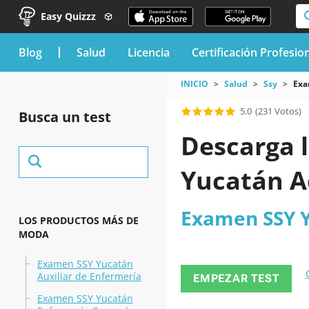
Easy Quizzz
blog
Salud
Licencia
Certificación Profesio
INICIO
Salud
Ssy
Exa
5.0
(231 Votos)
Busca un test
Descarga l
Yucatán A
Examen SSY Y
LOS PRODUCTOS MÁS DE
MODA
Examen SSY Yucatán
Auxiliar de Enfermería
EMPEZAR TEST
Examen SSY Yucatán