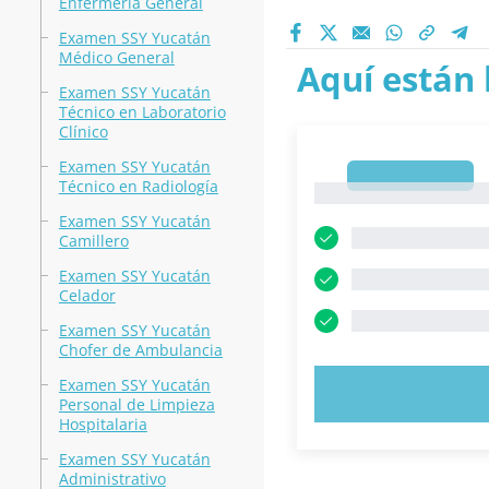
Enfermería General
Examen SSY Yucatán
Médico General
Aquí están 
Examen SSY Yucatán
Técnico en Laboratorio
Clínico
Examen SSY Yucatán
1
Técnico en Radiología
1
Examen SSY Yucatán
Camillero
Examen SSY Yucatán
Celador
Examen SSY Yucatán
Chofer de Ambulancia
Examen SSY Yucatán
PRUEBE 
Personal de Limpieza
Hospitalaria
Examen SSY Yucatán
Administrativo