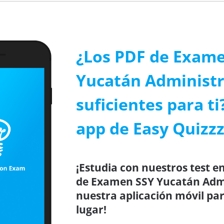
¿Los PDF de Exam
Yucatán Administr
suficientes para ti
app de Easy Quizzz
¡Estudia con nuestros test en
de Examen SSY Yucatán Admi
nuestra aplicación móvil par
lugar!