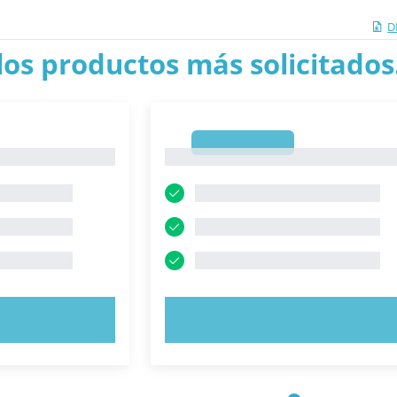
D
los productos más solicitados.
1
1
AHORA
PRUEBE AHORA