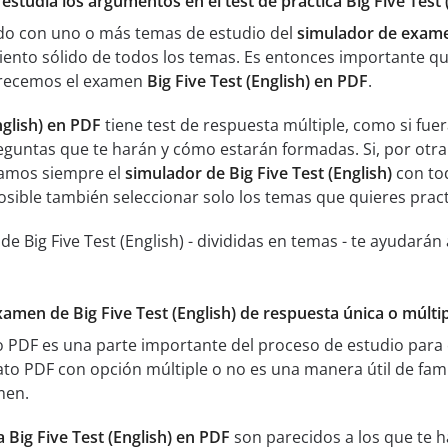
 estudia los argumentos en el test de práctica Big Five Test 
ado con uno o más temas de estudio del
simulador de examen
ento sólido de todos los temas. Es entonces importante q
ofrecemos el examen
Big Five Test (English) en PDF
.
nglish) en PDF
tiene test de respuesta múltiple, como si fue
eguntas que te harán y cómo estarán formadas. Si, por otra
amos siempre el
simulador de Big Five Test (English)
con tod
posible también seleccionar solo los temas que quieres pract
de Big Five Test (English) - divididas en temas - te ayudar
xamen de Big Five Test (English) de respuesta única o múltip
o PDF es una parte importante del proceso de estudio para c
ato PDF con opción múltiple o no es una manera útil de famil
men.
a Big Five Test (English) en PDF
son parecidos a los que te h