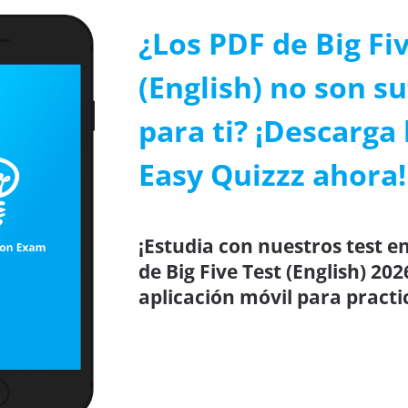
¿Los PDF de Big Fi
(English) no son su
para ti? ¡Descarga 
Easy Quizzz ahora!
¡Estudia con nuestros test en
de Big Five Test (English) 20
aplicación móvil para practi