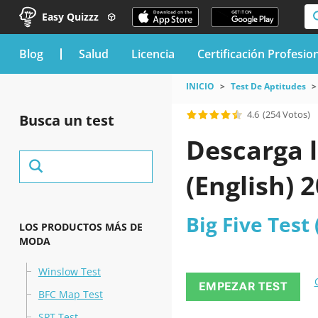
Easy Quizzz
blog
Salud
Licencia
Certificación Profesio
INICIO
Test De Aptitudes
4.6
(254 Votos)
Busca un test
Descarga l
(English) 
Big Five Test 
LOS PRODUCTOS MÁS DE
MODA
Winslow Test
EMPEZAR TEST
BFC Map Test
SPT Test