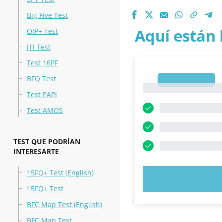
Big Five Test
Aquí están 
OIP+ Test
JTI Test
Test 16PF
BFQ Test
1
1
Test PAPI
Test AMOS
TEST QUE PODRÍAN
INTERESARTE
15FQ+ Test (English)
PRUEBE 
15FQ+ Test
BFC Map Test (English)
BFC Map Test