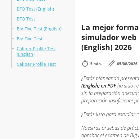
BFQ Test (English)
BFQ Test
La mejor forma 
Big Five Test (English)
simulador web en
Big Five Test
(English) 2026
Caliper Profile Test
(English)
Caliper Profile Test
5 min.
05/08/2026
¿Estás planeando presenta
(English) en PDF
ha sido re
sin la preparación adecuad
preparación insuficiente p
¿Estás listo para estudiar 
Nuestras pruebas de prácti
aprobar el examen de Big F