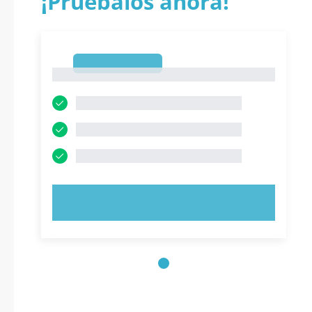
¡Pruébalos ahora!
1
1
PRUEBE AHORA