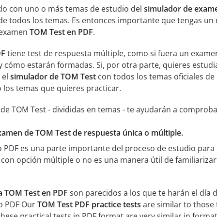
ado con uno o más temas de estudio del
simulador de exam
de todos los temas. Es entonces importante que tengas un 
l examen
TOM Test en PDF
.
DF
tiene test de respuesta múltiple, como si fuera un examen
 cómo estarán formadas. Si, por otra parte, quieres estudi
 el
simulador de TOM Test
con todos los temas oficiales de 
 los temas que quieres practicar.
de TOM Test - divididas en temas - te ayudarán a comproba
examen de TOM Test de respuesta única o múltiple.
to PDF es una parte importante del proceso de estudio para
con opción múltiple o no es una manera útil de familiarizar
ca TOM Test en PDF
son parecidos a los que te harán el día
to PDF Our
TOM Test PDF practice tests
are similar to those 
 these practical tests in PDF format are very similar in forma