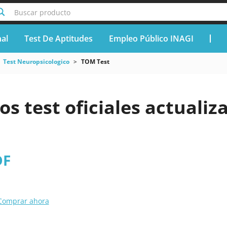
Buscar producto
nal
Test De Aptitudes
Empleo Público INAGI
Test Neuropsicologico
TOM Test
os test oficiales actuali
DF
Comprar ahora