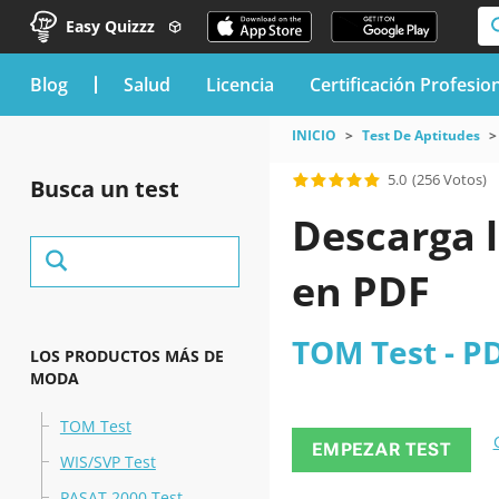
Easy Quizzz
blog
Salud
Licencia
Certificación Profesio
INICIO
Test De Aptitudes
5.0
(256 Votos)
Busca un test
Descarga l
en PDF
TOM Test - P
LOS PRODUCTOS MÁS DE
MODA
TOM Test
EMPEZAR TEST
WIS/SVP Test
PASAT 2000 Test