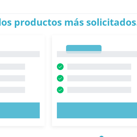
los productos más solicitados.
1
1
AHORA
PRUEBE AHORA