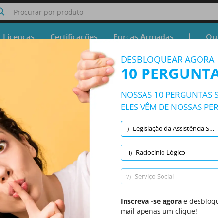
Procurar por produto
Licenças
Certificações
Forças Armadas
Out
DESBLOQUEAR AGORA
 Concurso INSS Analista do Seguro Soc
10 PERGUNTA
Teste gratuito - Simulador Concurso INSS Analista do Segu
NOSSAS 10 PERGUNTAS S
10/3462 Perguntas
9 tópicos e 3462 perguntas
ELES VÊM DE NOSSAS PE
Legislação da Assistência Social, Saúde do Trabalhador e da Pessoa com Deficiência
I)
Randomizado
|
10 Perguntas por teste
|
20 Minutos
|
70% para passar
Raciocínio Lógico
III)
Serviço Social
V)
Legislação Previdenciária
Inscreva -se agora
VII)
e desbloqu
mail apenas um clique!