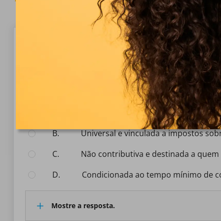
Pergunta 1/10
Perguntas Gratuitas
Na organização da seguridade social brasileira, a ass
Selecione a resposta:
A.
contributiva e restrita a trabalhador
B.
universal e vinculada a impostos so
C.
não contributiva e destinada a quem 
D.
condicionada ao tempo mínimo de co
Mostre a resposta.