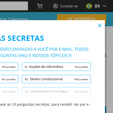
BR
Conecte-se
ras Categorias
SE INSCREVA
ial
S SECRETAS
ro Social
ERÃO ENVIADAS A VOCÊ POR E-MAIL. TODOS
RGUNTAS 3462 E NOSSOS TÓPICOS 9:
Atualizado em 2025/09/06
Noções de Informática
II)
478 questões
104 questões
Modo aprendizado
Direito Constitucional
IV)
461 questões
478 questões
Outro
Conhecimentos da língua portuguesa
VI)
478 questões
488 questões
A
Pergunta:
/
10
A
Perguntas Gratuitas
eie as 10 perguntas secretas, para recebê -las por e -
VIII)
478 questões
15 questões
ENVIAR