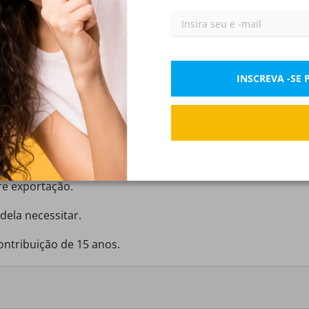
Direito Administrativo
IX)
INSCREVA -SE
istência social distingue-se da previdência por ser:
es urbanos.
bre exportação.
dela necessitar.
ntribuição de 15 anos.