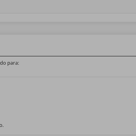
do para:
o.