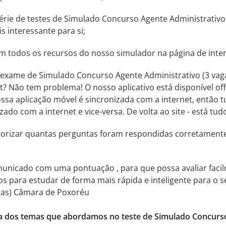
rie de testes de Simulado Concurso Agente Administrativo
s interessante para si;
ém todos os recursos do nosso simulador na página de inter
 exame de Simulado Concurso Agente Administrativo (3 va
t? Não tem problema! O nosso aplicativo está disponível of
ossa aplicação móvel é sincronizada com a internet, então 
zado com a internet e vice-versa. De volta ao site - está t
itorizar quantas perguntas foram respondidas corretamen
municado com uma pontuação , para que possa avaliar facil
ssos para estudar de forma mais rápida e inteligente para 
agas) Câmara de Poxoréu
ia dos temas que abordamos no teste de Simulado Concurso