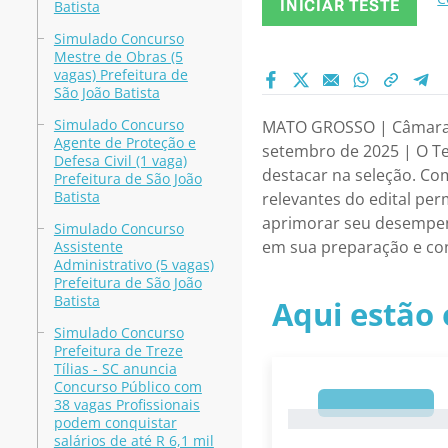
INICIAR TESTE
Batista
Simulado Concurso
Mestre de Obras (5
vagas) Prefeitura de
São João Batista
Simulado Concurso
MATO GROSSO | Câmara de
Agente de Proteção e
setembro de 2025 | O Te
Defesa Civil (1 vaga)
destacar na seleção. Co
Prefeitura de São João
Batista
relevantes do edital per
aprimorar seu desempenh
Simulado Concurso
em sua preparação e co
Assistente
Administrativo (5 vagas)
Prefeitura de São João
Batista
Aqui estão 
Simulado Concurso
Prefeitura de Treze
Tílias - SC anuncia
Concurso Público com
1
38 vagas Profissionais
1
podem conquistar
salários de até R 6,1 mil