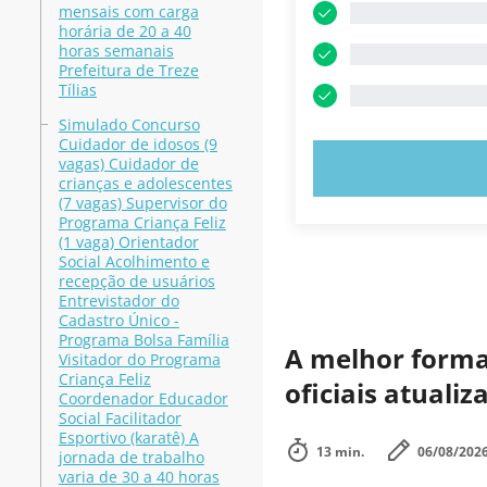
mensais com carga
horária de 20 a 40
horas semanais
Prefeitura de Treze
Tílias
Simulado Concurso
Cuidador de idosos (9
vagas) Cuidador de
EXPERIMENT
crianças e adolescentes
(7 vagas) Supervisor do
Programa Criança Feliz
(1 vaga) Orientador
Social Acolhimento e
recepção de usuários
Entrevistador do
Cadastro Único -
Programa Bolsa Família
A melhor forma 
Visitador do Programa
Criança Feliz
oficiais atuali
Coordenador Educador
Social Facilitador
Esportivo (karatê) A
13 min.
06/08/202
jornada de trabalho
varia de 30 a 40 horas