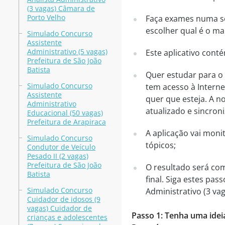
(3 vagas) Câmara de
Porto Velho
Faça exames numa sé
escolher qual é o mai
Simulado Concurso
Assistente
Administrativo (5 vagas)
Este aplicativo cont
Prefeitura de São João
Batista
Quer estudar para o
Simulado Concurso
tem acesso à Interne
Assistente
quer que esteja. A n
Administrativo
atualizado e sincroni
Educacional (50 vagas)
Prefeitura de Arapiraca
A aplicação vai mon
Simulado Concurso
tópicos;
Condutor de Veículo
Pesado II (2 vagas)
Prefeitura de São João
O resultado será co
Batista
final. Siga estes pa
Simulado Concurso
Administrativo (3 v
Cuidador de idosos (9
vagas) Cuidador de
Passo 1: Tenha uma ide
crianças e adolescentes