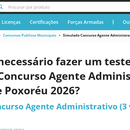
Procurar por produto
Licenças
Certificações
Forças Armadas
Out
Concursos Publicos Municipais
Simulado Concurso Agente Administra
necessário fazer um teste
Concurso Agente Administ
 Poxoréu 2026?
curso Agente Administrativo (3
ompre agora