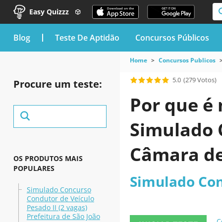
Easy Quizzz
blog
Teste De Aptidão
Concursos Públicos
Home
Concursos Publicos
5.0
(279 Votos)
Procure um teste:
Por que é 
Simulado 
Câmara de
OS PRODUTOS MAIS
POPULARES
Simulado Con
Simulado Concurso
Condutor de Veículo
Pesado II (2 vagas)
Prefeitura de São João
C