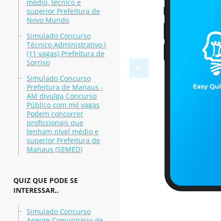
médio, técnico e
superior Prefeitura de
Novo Mundo
Simulado Concurso
Técnico Administrativo I
(11 vagas) Prefeitura de
Sorriso
Simulado Concurso
Prefeitura de Manaus -
AM divulga Concurso
Público com mil vagas
Podem concorrer
profissionais que
tenham nível médio e
superior Prefeitura de
Manaus (SEMED)
QUIZ QUE PODE SE
INTERESSAR..
Simulado Concurso
Agente Comunitário de