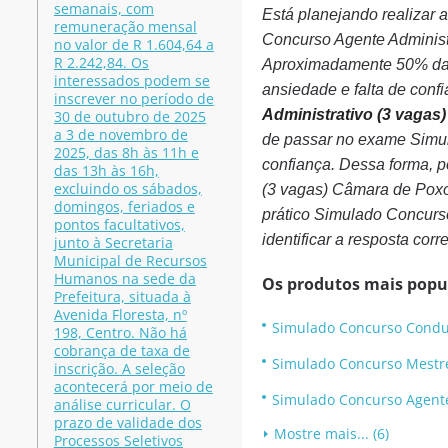
semanais, com
Está planejando realizar
remuneração mensal
Concurso Agente Administr
no valor de R 1.604,64 a
R 2.242,84. Os
Aproximadamente 50% das
interessados podem se
ansiedade e falta de confi
inscrever no período de
Administrativo (3 vagas)
30 de outubro de 2025
a 3 de novembro de
de passar no exame Simul
2025, das 8h às 11h e
confiança. Dessa forma, 
das 13h às 16h,
excluindo os sábados,
(3 vagas) Câmara de Pox
domingos, feriados e
prático Simulado Concurso
pontos facultativos,
identificar a resposta cor
junto à Secretaria
Municipal de Recursos
Humanos na sede da
Os produtos mais popu
Prefeitura, situada à
Avenida Floresta, nº
Simulado Concurso Conduto
198, Centro. Não há
cobrança de taxa de
Simulado Concurso Mestre 
inscrição. A seleção
acontecerá por meio de
Simulado Concurso Agente d
análise curricular. O
prazo de validade dos
Mostre mais... (6)
Processos Seletivos