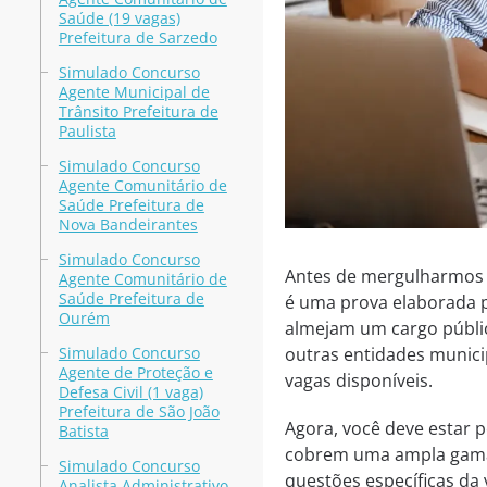
Saúde (19 vagas)
Prefeitura de Sarzedo
Simulado Concurso
Agente Municipal de
Trânsito Prefeitura de
Paulista
Simulado Concurso
Agente Comunitário de
Saúde Prefeitura de
Nova Bandeirantes
Simulado Concurso
Antes de mergulharmos f
Agente Comunitário de
Saúde Prefeitura de
é uma prova elaborada p
Ourém
almejam um cargo públic
Simulado Concurso
outras entidades munici
Agente de Proteção e
vagas disponíveis.
Defesa Civil (1 vaga)
Prefeitura de São João
Agora, você deve estar
Batista
cobrem uma ampla gama 
Simulado Concurso
questões específicas da
Analista Administrativo