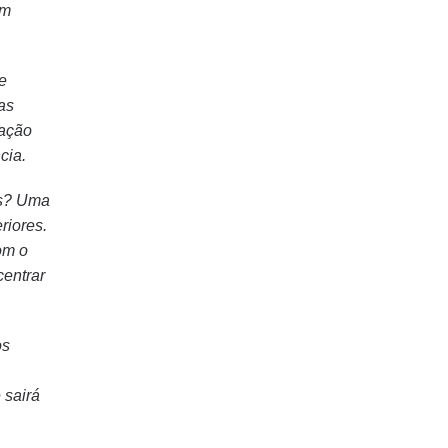
om
e
as
vação
cia.
as? Uma
riores.
om o
centrar
os
 sairá