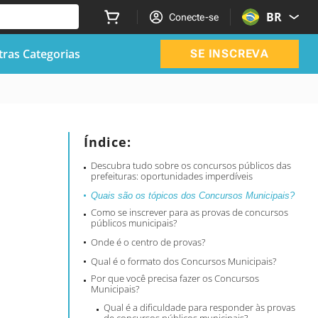
BR
Conecte-se
ras Categorias
SE INSCREVA
Índice:
Descubra tudo sobre os concursos públicos das
prefeituras: oportunidades imperdíveis
Quais são os tópicos dos Concursos Municipais?
Como se inscrever para as provas de concursos
públicos municipais?
Onde é o centro de provas?
Qual é o formato dos Concursos Municipais?
Por que você precisa fazer os Concursos
Municipais?
Qual é a dificuldade para responder às provas