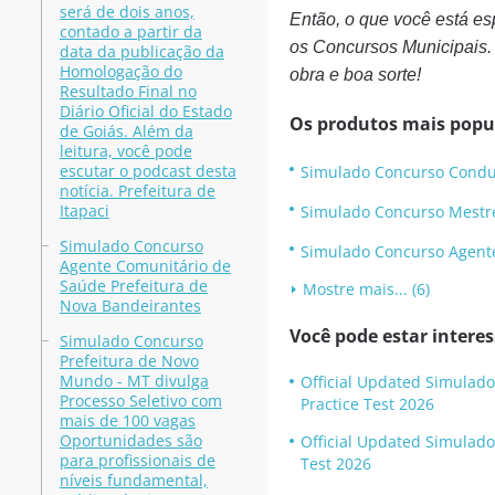
será de dois anos,
Então, o que você está e
contado a partir da
os Concursos Municipais.
data da publicação da
Homologação do
obra e boa sorte!
Resultado Final no
Diário Oficial do Estado
Os produtos mais popu
de Goiás. Além da
leitura, você pode
escutar o podcast desta
Simulado Concurso Conduto
notícia. Prefeitura de
Itapaci
Simulado Concurso Mestre 
Simulado Concurso
Simulado Concurso Agente d
Agente Comunitário de
Saúde Prefeitura de
Mostre mais... (6)
Nova Bandeirantes
Você pode estar intere
Simulado Concurso
Prefeitura de Novo
Mundo - MT divulga
Official Updated Simulado
Processo Seletivo com
Practice Test 2026
mais de 100 vagas
Oportunidades são
Official Updated Simulado
para profissionais de
Test 2026
níveis fundamental,