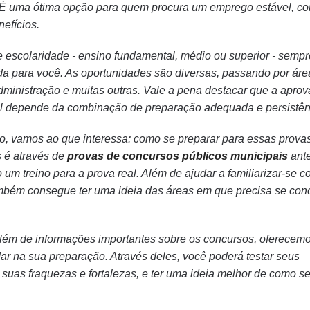
. É uma ótima opção para quem procura um emprego estável, c
nefícios.
e escolaridade - ensino fundamental, médio ou superior - sempr
 para você. As oportunidades são diversas, passando por áre
ministração e muitas outras. Vale a pena destacar que a apro
l depende da combinação de preparação adequada e persistên
co, vamos ao que interessa: como se preparar para essas prov
s é através de
provas de concursos públicos municipais
ante
um treino para a prova real. Além de ajudar a familiarizar-se c
ambém consegue ter uma ideia das áreas em que precisa se con
além de informações importantes sobre os concursos, oferecem
r na sua preparação. Através deles, você poderá testar seus
 suas fraquezas e fortalezas, e ter uma ideia melhor de como se