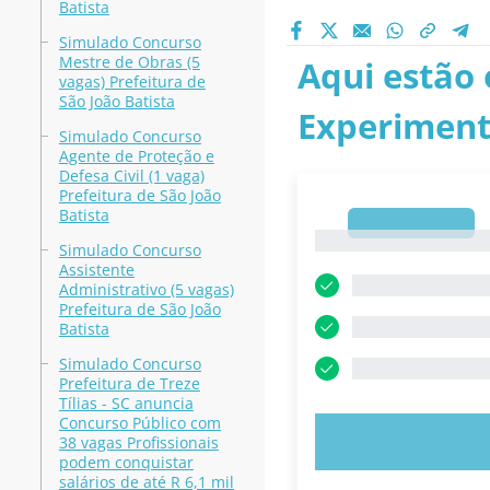
Batista
Simulado Concurso
Mestre de Obras (5
Aqui estão 
vagas) Prefeitura de
São João Batista
Experiment
Simulado Concurso
Agente de Proteção e
Defesa Civil (1 vaga)
Prefeitura de São João
Batista
1
1
Simulado Concurso
Assistente
Administrativo (5 vagas)
Prefeitura de São João
Batista
Simulado Concurso
Prefeitura de Treze
Tílias - SC anuncia
Concurso Público com
EXPERIMENT
38 vagas Profissionais
podem conquistar
salários de até R 6,1 mil