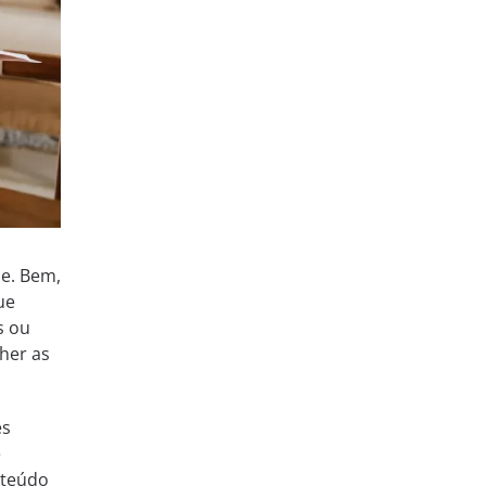
e. Bem,
ue
s ou
her as
es
é
nteúdo