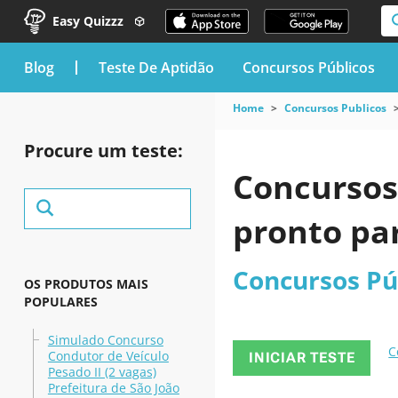
Easy Quizzz
blog
Teste De Aptidão
Concursos Públicos
Home
Concursos Publicos
Procure um teste:
Concursos
pronto pa
Concursos Pú
OS PRODUTOS MAIS
POPULARES
Simulado Concurso
C
Condutor de Veículo
INICIAR TESTE
Pesado II (2 vagas)
Prefeitura de São João