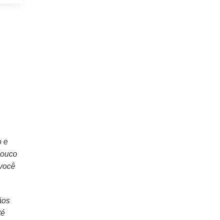
o e
pouco
 você
ãos
té