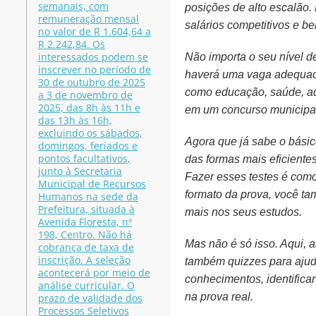
semanais, com
posições de alto escalão
remuneração mensal
salários competitivos e be
no valor de R 1.604,64 a
R 2.242,84. Os
interessados podem se
Não importa o seu nível d
inscrever no período de
haverá uma vaga adequada
30 de outubro de 2025
como educação, saúde, ad
a 3 de novembro de
2025, das 8h às 11h e
em um concurso municipa
das 13h às 16h,
excluindo os sábados,
Agora que já sabe o bási
domingos, feriados e
pontos facultativos,
das formas mais eficiente
junto à Secretaria
Fazer esses testes é como 
Municipal de Recursos
formato da prova, você t
Humanos na sede da
Prefeitura, situada à
mais nos seus estudos.
Avenida Floresta, nº
198, Centro. Não há
Mas não é só isso. Aqui, 
cobrança de taxa de
inscrição. A seleção
também quizzes para ajuda
acontecerá por meio de
conhecimentos, identificar
análise curricular. O
na prova real.
prazo de validade dos
Processos Seletivos