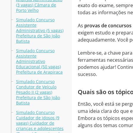
(3 vagas) Câmara de
exato do exame, sempre 
Porto Velho
todas as informações ne
Simulado Concurso
Assistente
As
provas de concursos 
Administrativo (5 vagas)
exigem estudo e prepara
Prefeitura de São João
adequadamente. Você pod
Batista
Simulado Concurso
Lembre-se, a chave para
Assistente
ferramentas necessárias
Administrativo
Educacional (50 vagas)
podemos ajudar! Continu
Prefeitura de Arapiraca
sucesso.
Simulado Concurso
Condutor de Veículo
Quais são os tópic
Pesado II (2 vagas)
Prefeitura de São João
Batista
Então, você está se per
uma ideia clara do que 
Simulado Concurso
Cuidador de idosos (9
Embora os tópicos espec
vagas) Cuidador de
alguns dos temas comu
crianças e adolescentes