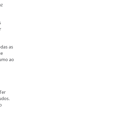
az
s
r
odas as
ue
rumo ao
Ter
udos.
o