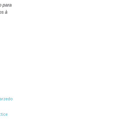
o para
os à
Sarzedo
tice