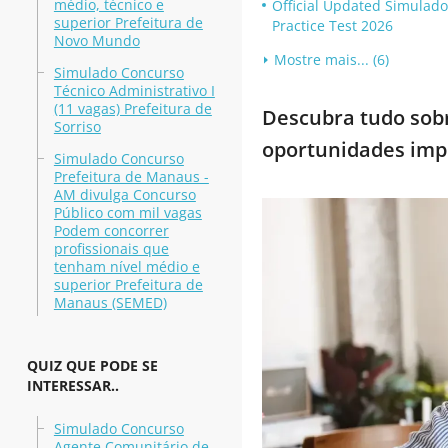
médio, técnico e
Official Updated Simulad
superior Prefeitura de
Practice Test 2026
Novo Mundo
Mostre mais... (6)
Simulado Concurso
Técnico Administrativo I
(11 vagas) Prefeitura de
Descubra tudo sobr
Sorriso
oportunidades imp
Simulado Concurso
Prefeitura de Manaus -
AM divulga Concurso
Público com mil vagas
Podem concorrer
profissionais que
tenham nível médio e
superior Prefeitura de
Manaus (SEMED)
QUIZ QUE PODE SE
INTERESSAR..
Simulado Concurso
Agente Comunitário de