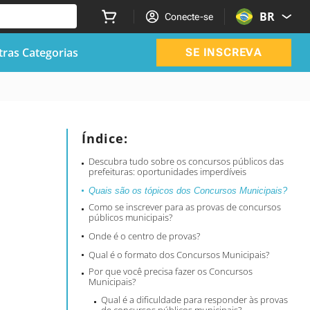
BR
Conecte-se
ras Categorias
SE INSCREVA
Índice:
Descubra tudo sobre os concursos públicos das
prefeituras: oportunidades imperdíveis
Quais são os tópicos dos Concursos Municipais?
Como se inscrever para as provas de concursos
públicos municipais?
Onde é o centro de provas?
Qual é o formato dos Concursos Municipais?
Por que você precisa fazer os Concursos
Municipais?
Qual é a dificuldade para responder às provas