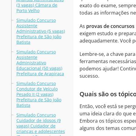
(3 vagas) Câmara de
exato do exame, sempre 
Porto Velho
todas as informações ne
Simulado Concurso
Assistente
As
provas de concursos 
Administrativo (5 vagas)
exigem estudo e prepara
Prefeitura de São João
adequadamente. Você pod
Batista
Simulado Concurso
Lembre-se, a chave para
Assistente
ferramentas necessárias
Administrativo
Educacional (50 vagas)
podemos ajudar! Continu
Prefeitura de Arapiraca
sucesso.
Simulado Concurso
Condutor de Veículo
Quais são os tópic
Pesado II (2 vagas)
Prefeitura de São João
Batista
Então, você está se per
uma ideia clara do que 
Simulado Concurso
Cuidador de idosos (9
Embora os tópicos espec
vagas) Cuidador de
alguns dos temas comu
crianças e adolescentes