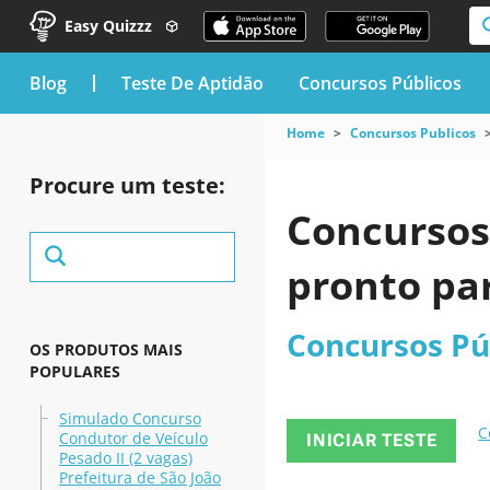
Easy Quizzz
blog
Teste De Aptidão
Concursos Públicos
Home
Concursos Publicos
Procure um teste:
Concursos
pronto pa
Concursos Pú
OS PRODUTOS MAIS
POPULARES
Simulado Concurso
C
Condutor de Veículo
INICIAR TESTE
Pesado II (2 vagas)
Prefeitura de São João