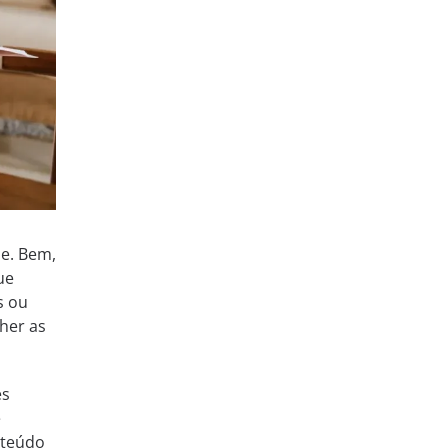
e. Bem,
ue
s ou
her as
es
é
nteúdo