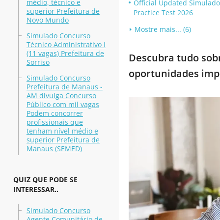
médio, técnico e
Official Updated Simulad
superior Prefeitura de
Practice Test 2026
Novo Mundo
Mostre mais... (6)
Simulado Concurso
Técnico Administrativo I
(11 vagas) Prefeitura de
Descubra tudo sobr
Sorriso
oportunidades imp
Simulado Concurso
Prefeitura de Manaus -
AM divulga Concurso
Público com mil vagas
Podem concorrer
profissionais que
tenham nível médio e
superior Prefeitura de
Manaus (SEMED)
QUIZ QUE PODE SE
INTERESSAR..
Simulado Concurso
Agente Comunitário de