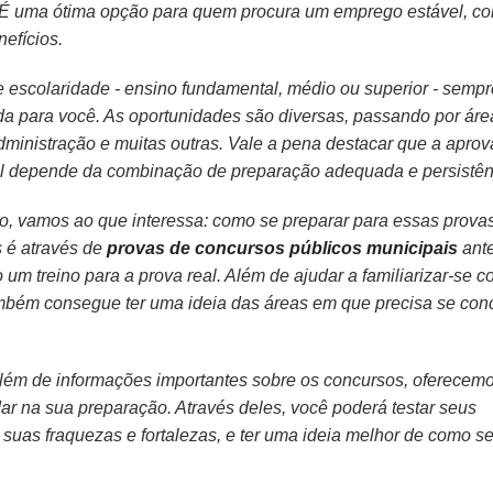
. É uma ótima opção para quem procura um emprego estável, c
nefícios.
e escolaridade - ensino fundamental, médio ou superior - sempr
 para você. As oportunidades são diversas, passando por áre
ministração e muitas outras. Vale a pena destacar que a apro
l depende da combinação de preparação adequada e persistên
co, vamos ao que interessa: como se preparar para essas prov
s é através de
provas de concursos públicos municipais
ante
um treino para a prova real. Além de ajudar a familiarizar-se c
ambém consegue ter uma ideia das áreas em que precisa se con
além de informações importantes sobre os concursos, oferecem
r na sua preparação. Através deles, você poderá testar seus
 suas fraquezas e fortalezas, e ter uma ideia melhor de como se