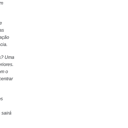
om
e
as
vação
cia.
as? Uma
riores.
om o
centrar
os
 sairá