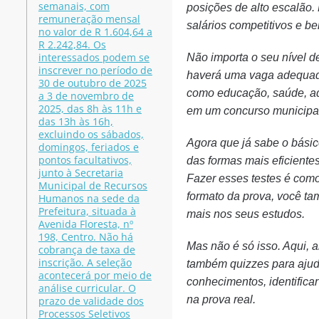
semanais, com
posições de alto escalão
remuneração mensal
salários competitivos e be
no valor de R 1.604,64 a
R 2.242,84. Os
interessados podem se
Não importa o seu nível d
inscrever no período de
haverá uma vaga adequada
30 de outubro de 2025
como educação, saúde, ad
a 3 de novembro de
2025, das 8h às 11h e
em um concurso municipa
das 13h às 16h,
excluindo os sábados,
Agora que já sabe o bási
domingos, feriados e
pontos facultativos,
das formas mais eficiente
junto à Secretaria
Fazer esses testes é como 
Municipal de Recursos
formato da prova, você t
Humanos na sede da
Prefeitura, situada à
mais nos seus estudos.
Avenida Floresta, nº
198, Centro. Não há
Mas não é só isso. Aqui, 
cobrança de taxa de
inscrição. A seleção
também quizzes para ajuda
acontecerá por meio de
conhecimentos, identificar
análise curricular. O
na prova real.
prazo de validade dos
Processos Seletivos