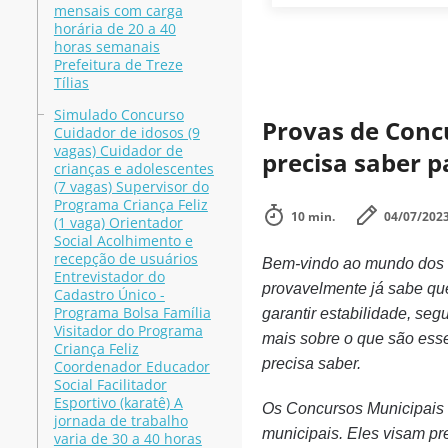
mensais com carga
horária de 20 a 40
horas semanais
Prefeitura de Treze
Tílias
Simulado Concurso
Provas de Concu
Cuidador de idosos (9
vagas) Cuidador de
precisa saber p
crianças e adolescentes
(7 vagas) Supervisor do
Programa Criança Feliz
10 min.
04/07/202
(1 vaga) Orientador
Social Acolhimento e
recepção de usuários
Bem-vindo ao mundo dos
Entrevistador do
provavelmente já sabe que
Cadastro Único -
Programa Bolsa Família
garantir estabilidade, se
Visitador do Programa
mais sobre o que são ess
Criança Feliz
precisa saber.
Coordenador Educador
Social Facilitador
Esportivo (karatê) A
Os Concursos Municipais s
jornada de trabalho
municipais. Eles visam pr
varia de 30 a 40 horas