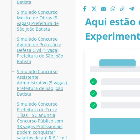
Batista
Simulado Concurso
Mestre de Obras (5
Aqui estão 
vagas) Prefeitura de
São João Batista
Experiment
Simulado Concurso
Agente de Proteção e
Defesa Civil (1 vaga)
Prefeitura de São João
Batista
1
1
Simulado Concurso
Assistente
Administrativo (5 vagas)
Prefeitura de São João
Batista
Simulado Concurso
Prefeitura de Treze
Tílias - SC anuncia
Concurso Público com
EXPERIMENT
38 vagas Profissionais
podem conquistar
salários de até R 6,1 mil