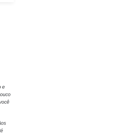
o e
pouco
 você
ãos
té