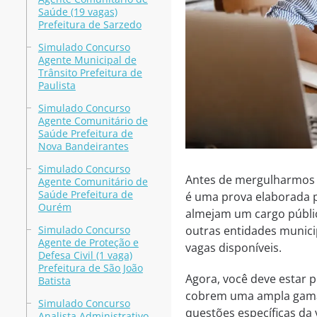
Saúde (19 vagas)
Prefeitura de Sarzedo
Simulado Concurso
Agente Municipal de
Trânsito Prefeitura de
Paulista
Simulado Concurso
Agente Comunitário de
Saúde Prefeitura de
Nova Bandeirantes
Simulado Concurso
Antes de mergulharmos f
Agente Comunitário de
Saúde Prefeitura de
é uma prova elaborada p
Ourém
almejam um cargo públic
Simulado Concurso
outras entidades munici
Agente de Proteção e
vagas disponíveis.
Defesa Civil (1 vaga)
Prefeitura de São João
Agora, você deve estar
Batista
cobrem uma ampla gama 
Simulado Concurso
questões específicas da
Analista Administrativo