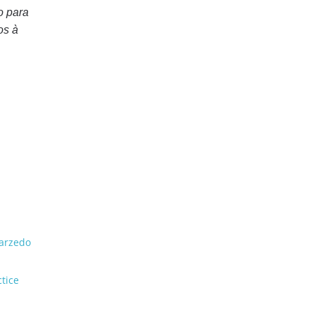
o para
os à
Sarzedo
tice