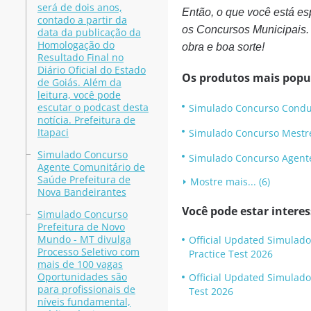
será de dois anos,
Então, o que você está e
contado a partir da
os Concursos Municipais.
data da publicação da
Homologação do
obra e boa sorte!
Resultado Final no
Diário Oficial do Estado
Os produtos mais popu
de Goiás. Além da
leitura, você pode
escutar o podcast desta
Simulado Concurso Conduto
notícia. Prefeitura de
Itapaci
Simulado Concurso Mestre 
Simulado Concurso
Simulado Concurso Agente d
Agente Comunitário de
Saúde Prefeitura de
Mostre mais... (6)
Nova Bandeirantes
Você pode estar intere
Simulado Concurso
Prefeitura de Novo
Mundo - MT divulga
Official Updated Simulado
Processo Seletivo com
Practice Test 2026
mais de 100 vagas
Oportunidades são
Official Updated Simulado
para profissionais de
Test 2026
níveis fundamental,