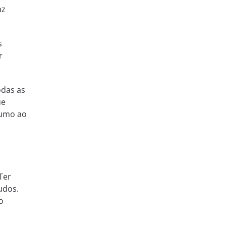
az
s
r
odas as
ue
rumo ao
Ter
udos.
o