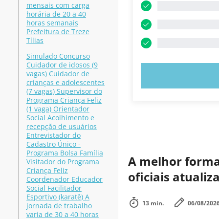
mensais com carga
horária de 20 a 40
horas semanais
Prefeitura de Treze
Tílias
Simulado Concurso
Cuidador de idosos (9
vagas) Cuidador de
EXPERIMENT
crianças e adolescentes
(7 vagas) Supervisor do
Programa Criança Feliz
(1 vaga) Orientador
Social Acolhimento e
recepção de usuários
Entrevistador do
Cadastro Único -
Programa Bolsa Família
A melhor forma 
Visitador do Programa
Criança Feliz
oficiais atuali
Coordenador Educador
Social Facilitador
Esportivo (karatê) A
13 min.
06/08/202
jornada de trabalho
varia de 30 a 40 horas