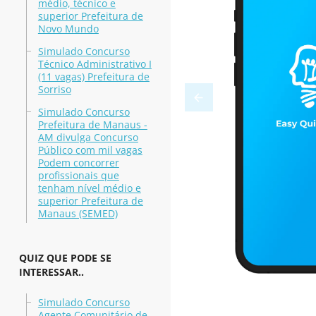
médio, técnico e
superior Prefeitura de
Novo Mundo
Simulado Concurso
Técnico Administrativo I
(11 vagas) Prefeitura de
Sorriso
Simulado Concurso
Prefeitura de Manaus -
AM divulga Concurso
Público com mil vagas
Podem concorrer
profissionais que
tenham nível médio e
superior Prefeitura de
Manaus (SEMED)
QUIZ QUE PODE SE
INTERESSAR..
Simulado Concurso
Agente Comunitário de