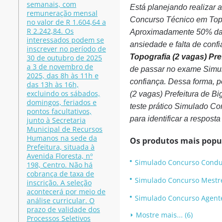
semanais, com
Está planejando realizar
remuneração mensal
Concurso Técnico em Topog
no valor de R 1.604,64 a
R 2.242,84. Os
Aproximadamente 50% das
interessados podem se
ansiedade e falta de confi
inscrever no período de
Topografia (2 vagas) Pre
30 de outubro de 2025
a 3 de novembro de
de passar no exame Simul
2025, das 8h às 11h e
confiança. Dessa forma, 
das 13h às 16h,
excluindo os sábados,
(2 vagas) Prefeitura de 
domingos, feriados e
teste prático Simulado Co
pontos facultativos,
para identificar a respost
junto à Secretaria
Municipal de Recursos
Humanos na sede da
Os produtos mais popu
Prefeitura, situada à
Avenida Floresta, nº
Simulado Concurso Conduto
198, Centro. Não há
cobrança de taxa de
Simulado Concurso Mestre 
inscrição. A seleção
acontecerá por meio de
Simulado Concurso Agente d
análise curricular. O
prazo de validade dos
Mostre mais... (6)
Processos Seletivos