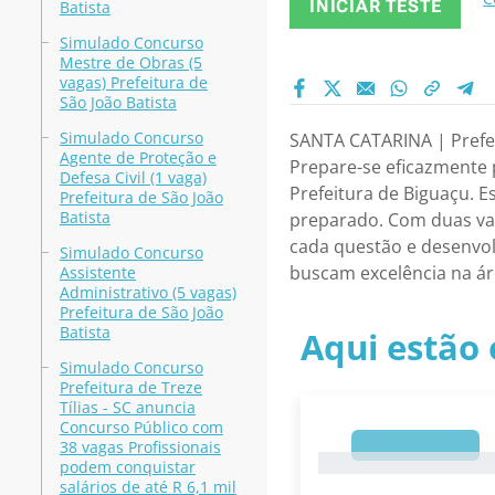
INICIAR TESTE
Batista
Simulado Concurso
Mestre de Obras (5
vagas) Prefeitura de
São João Batista
Simulado Concurso
SANTA CATARINA | Prefeit
Agente de Proteção e
Prepare-se eficazmente 
Defesa Civil (1 vaga)
Prefeitura de Biguaçu. 
Prefeitura de São João
Batista
preparado. Com duas vag
cada questão e desenvol
Simulado Concurso
buscam excelência na ár
Assistente
Administrativo (5 vagas)
Prefeitura de São João
Batista
Aqui estão 
Simulado Concurso
Prefeitura de Treze
Tílias - SC anuncia
Concurso Público com
1
38 vagas Profissionais
1
podem conquistar
salários de até R 6,1 mil