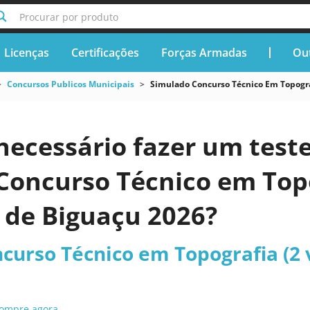
Procurar por produto
Licenças
Certificações
Forças Armadas
Out
Concursos Publicos Municipais
Simulado Concurso Técnico Em Topogra
necessário fazer um teste
Concurso Técnico em Topo
 de Biguaçu 2026?
curso Técnico em Topografia (2 
ompre agora