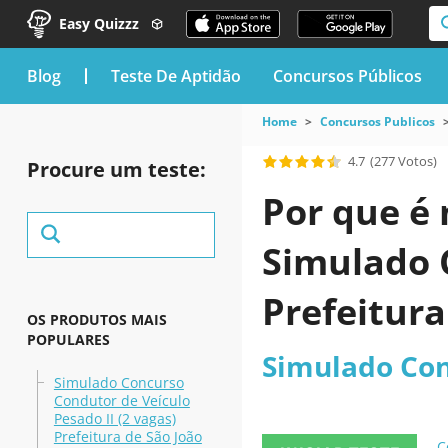
Easy Quizzz
blog
Teste De Aptidão
Concursos Públicos
Home
Concursos Publicos
4.7
(277 Votos)
Procure um teste:
Por que é 
Simulado 
Prefeitura
OS PRODUTOS MAIS
POPULARES
Simulado Con
Simulado Concurso
Condutor de Veículo
Pesado II (2 vagas)
Prefeitura de São João
C