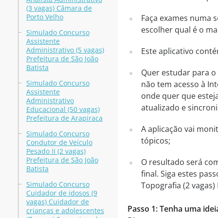
(3 vagas) Câmara de
Porto Velho
Faça exames numa sér
escolher qual é o mai
Simulado Concurso
Assistente
Administrativo (5 vagas)
Este aplicativo cont
Prefeitura de São João
Batista
Quer estudar para o
Simulado Concurso
não tem acesso à Int
Assistente
onde quer que esteja
Administrativo
atualizado e sincroni
Educacional (50 vagas)
Prefeitura de Arapiraca
A aplicação vai mon
Simulado Concurso
tópicos;
Condutor de Veículo
Pesado II (2 vagas)
Prefeitura de São João
O resultado será co
Batista
final. Siga estes pa
Simulado Concurso
Topografia (2 vagas)
Cuidador de idosos (9
vagas) Cuidador de
Passo 1: Tenha uma idei
crianças e adolescentes