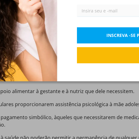
Perguntas Gratuitas
IX)
Princípios do ECA: proteção integral, a prioridade absoluta e a participação da criança e do adolescente
XI)
Conceito de criança e adolescente
XIII)
INSCREVA -SE
Direitos relacionados ao desenvolvimento integral da criança e do adolescente
XV)
poio alimentar à gestante e à nutriz que dele necessitem.
iculares proporcionarem assistência psicológica à mãe adol
ão.