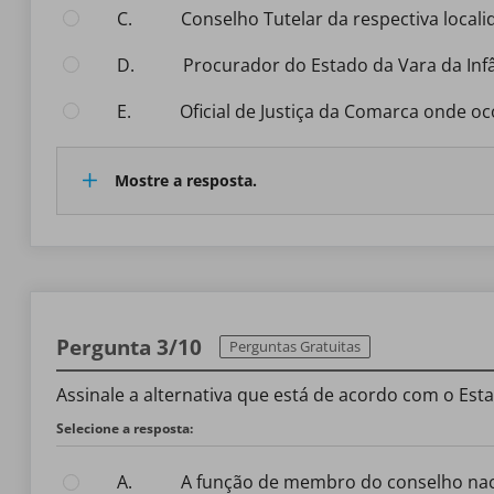
C.
Conselho Tutelar da respectiva locali
D.
Procurador do Estado da Vara da Inf
E.
Oficial de Justiça da Comarca onde oc
Mostre a resposta.
Pergunta 3/10
Perguntas Gratuitas
Assinale a alternativa que está de acordo com o Est
Selecione a resposta:
A.
A função de membro do conselho nacional e dos conselhos estaduais e municipais dos direitos da criança e do adolescente é considerada de