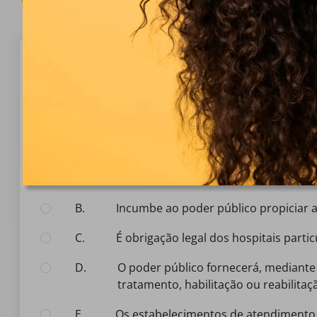
Pergunta 1/10
Perguntas Gratuitas
Conforme o Estatuto da Criança e do Adolescente,
Selecione a resposta:
A.
é assegurado à gestante, por meio do Sistema Particular de Saúde, o atendimento prioritário e preferencial, e sem custos quando se tratar de
parturiente menor de idade.
B.
incumbe ao poder público propiciar a
C.
é obrigação legal dos hospitais part
D.
o poder público fornecerá, mediante pagamento simbólico, àqueles que necessitarem de medicamentos, próteses e outros recursos relativos ao
tratamento, habilitação ou reabilitaç
E.
os estabelecimentos de atendimento à saúde não poderão permitir a permanência de qualquer um dos pais, nos casos de internação de criança