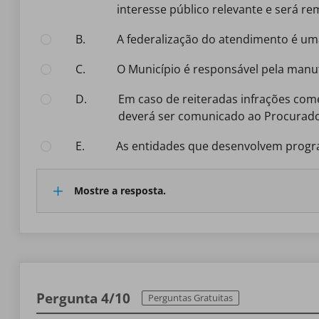
interesse público relevante e será r
B.
A federalização do atendimento é uma
C.
O Município é responsável pela man
D.
Em caso de reiteradas infrações cometidas por entidades de atendimento, que coloquem em risco os direitos assegurados aos menores, o fato
deverá ser comunicado ao Procurado
E.
As entidades que desenvolvem progr
Mostre a resposta.
Pergunta 4/10
Perguntas Gratuitas