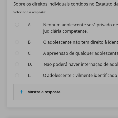
Sobre os direitos individuais contidos no Estatuto d
Selecione a resposta:
A.
nenhum adolescente será privado de sua liberdade senão em flagrante de ato infracional ou por ordem escrita e fundamentada da autoridade
judiciária competente.
B.
o adolescente não tem direito à ide
C.
a apreensão de qualquer adolescent
D.
não poderá haver internação de adol
E.
o adolescente civilmente identificad
Mostre a resposta.