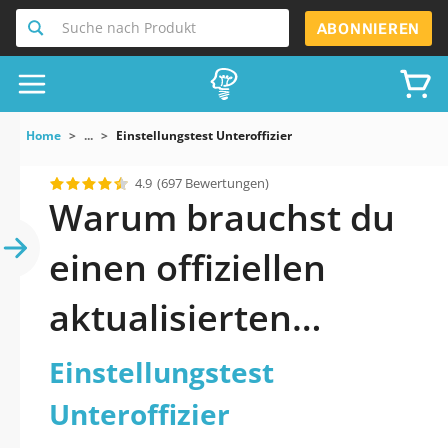
Suche nach Produkt
ABONNIEREN
Home
...
Einstellungstest Unteroffizier
4.9
(697 Bewertungen)
Warum brauchst du
einen offiziellen
aktualisierten
Einstellungstest
Einstellungstest
Unteroffizier
Unteroffizier