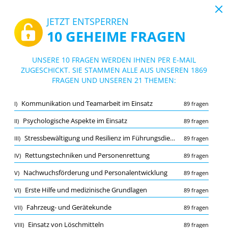
19:43
JETZT ENTSPERREN
10 GEHEIME FRAGEN
PDF
|
Leitfaden für Prüfungsfragen Gruppenführer Feuerwehr Niedersachsen
Quiz Prüfungsfragen Gruppenführer Fe
UNSERE 10 FRAGEN WERDEN IHNEN PER E-MAIL
uerwehr Niedersachsen
ZUGESCHICKT. SIE STAMMEN ALLE AUS UNSEREN 1869
10/1869 Fragen
21 Themen
FRAGEN UND UNSEREN 21 THEMEN:
Lernkarte
Neu
Kommunikation und Teamarbeit im Einsatz
I)
89 fragen
Übung
Prüfung
Lernmodus
Psychologische Aspekte im Einsatz
II)
89 fragen
Kostenloser Test
/
10
Stressbewältigung und Resilienz im Führungsdienst
III)
89 fragen
Brandschutz und Prävention
(1/89)
Rettungstechniken und Personenrettung
IV)
89 fragen
Mehr (9)
Nachwuchsförderung und Personalentwicklung
V)
89 fragen
A
EINREICHEN
A
Erste Hilfe und medizinische Grundlagen
VI)
89 fragen
Fahrzeug- und Gerätekunde
VII)
89 fragen
Einsatz von Löschmitteln
VIII)
89 fragen
Merkliste
Melden Sie die falsche Frage