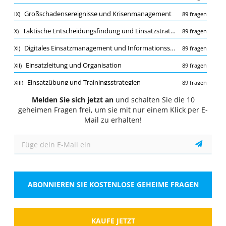
Quiz
Großschadensereignisse und Krisenmanagement
IX)
89 fragen
1/10
Taktische Entscheidungsfindung und Einsatzstrategien
X)
89 fragen
Brandschutz und Prävention
Digitales Einsatzmanagement und Informationssysteme
XI)
89 fragen
Welche der folgenden Maßnahmen gehört zur
vorbeugenden Brandschutzplanung?
Einsatzleitung und Organisation
XII)
89 fragen
Wähle eine Antwort
1 richtige Antwort
Einsatzübung und Trainingsstrategien
XIII)
89 fragen
A.
Einbau von Rauchmeldern
Melden Sie sich jetzt an
Rechtsgrundlagen und Vorschriften
und schalten Sie die 10
XIV)
89 fragen
geheimen Fragen frei, um sie mit nur einem Klick per E-
Einsatzplanung und -dokumentation
XV)
89 fragen
Mail zu erhalten!
B.
Regelmäßige Brandschutzübungen
Koordination und Zusammenarbeit mit Behörden und Organisationen
XVI)
89 fragen
C.
Anbringen von Feuerlöschern
Gefahrstoffeinsatz und Chemieunfälle
XVII)
89 fragen
Gefahren und Risiken im Einsatz
XVIII)
89 fragen
Zeigen
ABONNIEREN SIE KOSTENLOSE GEHEIME FRAGEN
Führungskompetenzen und Führungsstile
XIX)
89 fragen
Brandschutz und Prävention
XX)
89 fragen
Merkliste
Melden Sie die falsche Frage
Brandbekämpfungstechniken
XXI)
KAUFE JETZT
89 fragen