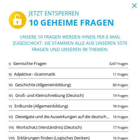
19:43
JETZT ENTSPERREN
10 GEHEIME FRAGEN
PDF
|
Leitfaden für Einstellungstest Metall
Quiz Einstellungstest Metall
UNSERE 10 FRAGEN WERDEN IHNEN PER E-MAIL
ZUGESCHICKT. SIE STAMMEN ALLE AUS UNSEREN 5570
10/5570 Fragen
98 Themen
FRAGEN UND UNSEREN 98 THEMEN:
Lernkarte
Neu
Gemischte Fragen
I)
3247 fragen
Übung
Prüfung
Lernmodus
Adjektive - Grammatik
II)
11 fragen
Kostenloser Test
/
10
Geschichte (Allgemeinbildung)
III)
80 fragen
Sprachverständnis (Deutsch)
(1/10)
Groß- und Kleinschreibung (Deutsch)
IV)
19 fragen
Mehr (9)
Erdkunde (Allgemeinbildung)
V)
78 fragen
A
EINREICHEN
A
Dieselgate und die Auswirkungen auf die deutsche Automobilindustrie
VI)
16 fragen
Wortschatz (Verständnis) (Deutsch)
VII)
17 fragen
Erklärungen finden (Logisches Denken)
VIII)
16 fragen
Merkliste
Melden Sie die falsche Frage