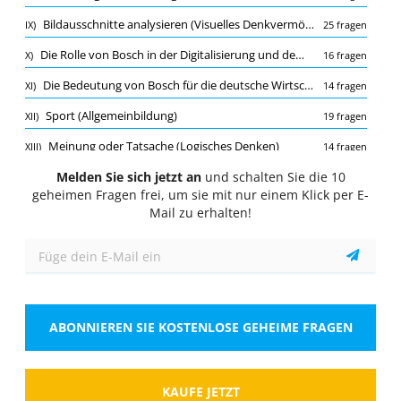
Quiz
Bildausschnitte analysieren (Visuelles Denkvermögen)
IX)
25 fragen
1/10
Die Rolle von Bosch in der Digitalisierung und dem Internet der Dinge
X)
16 fragen
Sprachverständnis (Deutsch)
Die Bedeutung von Bosch für die deutsche Wirtschaft
XI)
14 fragen
Wie viele Parteien sind derzeit im Deutschen
Bundestag vertreten?
Sport (Allgemeinbildung)
XII)
19 fragen
Wähle eine Antwort
1 richtige Antwort
Meinung oder Tatsache (Logisches Denken)
XIII)
14 fragen
A.
5
Interkulturelles Wissen (Allgemeinbildung)
Melden Sie sich jetzt an
und schalten Sie die 10
XIV)
80 fragen
geheimen Fragen frei, um sie mit nur einem Klick per E-
Räumliches Verständnis (Visuelles Denkvermögen)
XV)
22 fragen
Mail zu erhalten!
B.
6
Kommasetzung (Deutsch)
XVI)
19 fragen
C.
7
Musik & Kunst (Allgemeinbildung)
XVII)
16 fragen
Wortgruppen LK (Logisches Denken)
XVIII)
23 fragen
D.
8
ABONNIEREN SIE KOSTENLOSE GEHEIME FRAGEN
Fremdwörter (Deutsch)
XIX)
25 fragen
Zeigen
Indirekte Fragen und Aussagen - Grammatik
XX)
11 fragen
Die Produktpalette von Bosch: Von Haushaltsgeräten bis hin zu Industrielösungen
XXI)
KAUFE JETZT
16 fragen