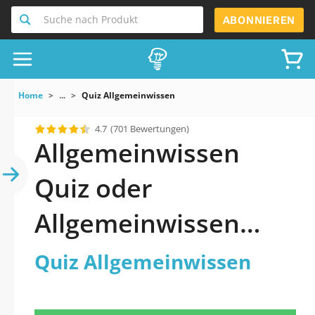
Suche nach Produkt
ABONNIEREN
Home
...
Quiz Allgemeinwissen
4.7
(701 Bewertungen)
Allgemeinwissen
Quiz oder
Allgemeinwissen
Fragen in
Quiz Allgemeinwissen
Deutschland