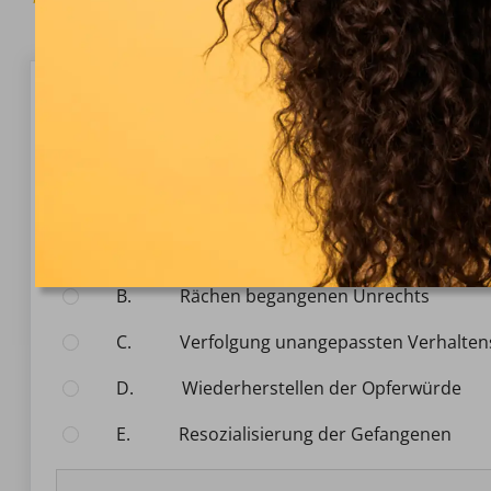
Fragen 1/10
Justizvollzug
Welches Hauptziel verfolgt der Strafvollzug neben d
Wähle eine Antwort:
A.
Demonstration staatlicher Macht
B.
Rächen begangenen Unrechts
C.
Verfolgung unangepassten Verhalten
D.
Wiederherstellen der Opferwürde
E.
Resozialisierung der Gefangenen