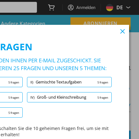
DE
Anmelden
Andere Kategorien
ABONNIEREN
 üben
FRAGEN
ugsbeamter üben
EN IHNEN PER E-MAIL ZUGESCHICKT. SIE
EREN 25 FRAGEN UND UNSEREN 5 THEMEN:
Letzte Aktualisierung am 2025/03/21
Gemischte Textaufgaben
II)
5 fragen
5 fragen
Lernmodus
Groß- und Kleinschreibung
IV)
5 fragen
5 fragen
hte Textaufgaben
(2/5)
Mehr
5 fragen
A
Fragen:
/
10
A
chalten Sie die 10 geheimen Fragen frei, um sie mit
 erhalten!
EINREICHEN