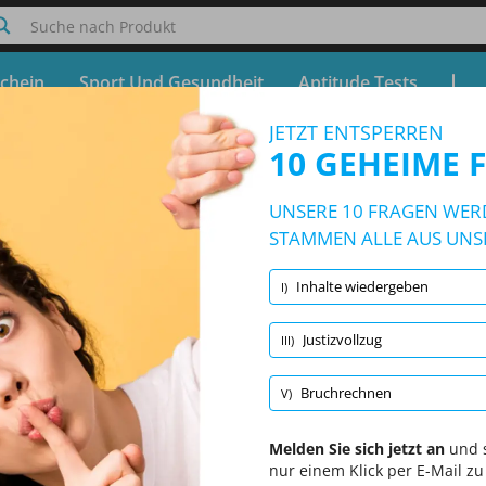
Suche nach Produkt
chein
Sport Und Gesundheit
Aptitude Tests
JETZT ENTSPERREN
nstellungstest Justizvollzugsbeamter
10 GEHEIME 
Kostenloser Test - Simulator Einstellungstest Justizvollz
UNSERE 10 FRAGEN WERD
10/25 Fragen
5 Themen und 25 Fragen
STAMMEN ALLE AUS UNS
Inhalte wiedergeben
I)
Zufallsfragen
|
10 Fragen pro Test
|
20 Minuten
|
70 % zu bestehen
Justizvollzug
III)
Inhalte wiedergeben
(2/5)
Bruchrechnen
(2/5)
Gemisc
Bruchrechnen
V)
Melden Sie sich jetzt an
und s
nur einem Klick per E-Mail zu