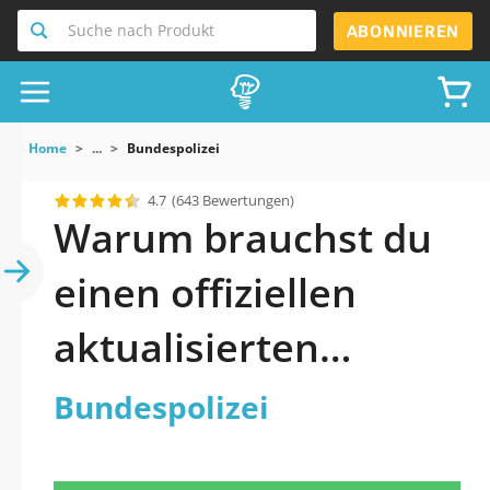
Suche nach Produkt
ABONNIEREN
Home
...
Bundespolizei
4.7
(643 Bewertungen)
Warum brauchst du
einen offiziellen
aktualisierten
Bundespolizei
Bundespolizei
Praxistest 2026?