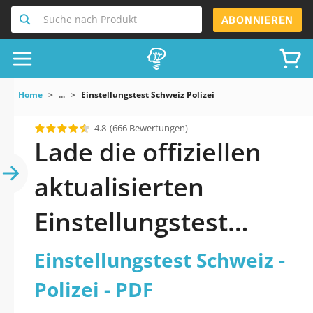
Suche nach Produkt
ABONNIEREN
Home
...
Einstellungstest Schweiz Polizei
4.8
(666 Bewertungen)
Lade die offiziellen
aktualisierten
Einstellungstest
Schweiz - Polizei Quiz
Einstellungstest Schweiz -
2026 PDF herunter
Polizei - PDF