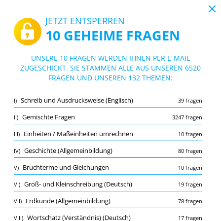
19:43
JETZT ENTSPERREN
10 GEHEIME FRAGEN
PDF
|
Leitfaden für Online Testsimulator - Einstellungstest Duales Studium 2023
Quiz Online Testsimulator - Einstellungst
UNSERE 10 FRAGEN WERDEN IHNEN PER E-MAIL
est Duales Studium 2023
ZUGESCHICKT. SIE STAMMEN ALLE AUS UNSEREN 6520
10/6520 Fragen
132 Themen
FRAGEN UND UNSEREN 132 THEMEN:
Lernkarte
Neu
Schreib und Ausdrucksweise (Englisch)
I)
39 fragen
Übung
Prüfung
Lernmodus
Gemischte Fragen
II)
3247 fragen
Kostenloser Test
/
10
Einheiten / Maßeinheiten umrechnen
III)
10 fragen
Gemischte Fragen
(1/3247)
Geschichte (Allgemeinbildung)
IV)
80 fragen
Mehr (9)
Bruchterme und Gleichungen
V)
10 fragen
A
EINREICHEN
A
Groß- und Kleinschreibung (Deutsch)
VI)
19 fragen
Erdkunde (Allgemeinbildung)
VII)
78 fragen
Wortschatz (Verständnis) (Deutsch)
VIII)
17 fragen
Merkliste
Melden Sie die falsche Frage