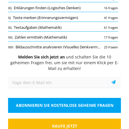
Quiz
Erklärungen finden (Logisches Denken)
IX)
16 fragen
1/10
Texte merken (Erinnerungsvermögen)
X)
41 fragen
Gemischte Fragen
Textaufgaben (Mathematik)
XI)
61 fragen
Wann wurde das Europäische Polizeiamt EUROPOL
gegründet?
Zahlen ermitteln (Mathematik)
XII)
17 fragen
Wähle eine Antwort
1 richtige Antwort
Bildausschnitte analysieren (Visuelles Denkvermögen)
XIII)
25 fragen
A.
1951
Sport (Allgemeinbildung)
Melden Sie sich jetzt an
und schalten Sie die 10
XIV)
19 fragen
geheimen Fragen frei, um sie mit nur einem Klick per E-
Wörter vervollständigen (Konzentrationsvermögen)
XV)
13 fragen
Mail zu erhalten!
B.
1972
Steckbrief merken (Erinnerungsvermögen)
XVI)
26 fragen
C.
1999
Terme aufstellen
XVII)
10 fragen
Meinung oder Tatsache (Logisches Denken)
XVIII)
14 fragen
D.
2002
ABONNIEREN SIE KOSTENLOSE GEHEIME FRAGEN
Zinsrechnung (Mathematik)
XIX)
24 fragen
E.
1989
Interkulturelles Wissen (Allgemeinbildung)
XX)
80 fragen
Stadtplan (Orientierung)
XXI)
KAUFE JETZT
47 fragen