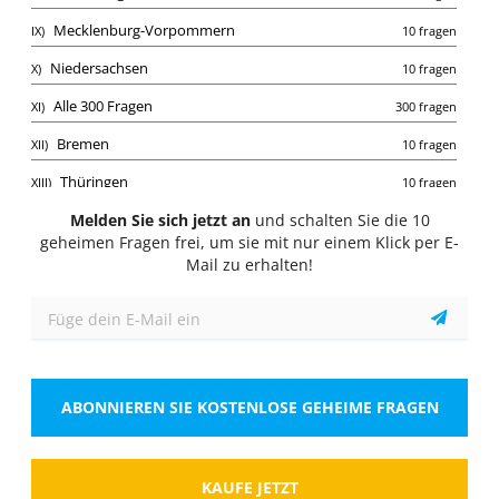
Quiz
Mecklenburg-Vorpommern
IX)
10 fragen
1/10
Niedersachsen
X)
10 fragen
Alle 300 Fragen
Alle 300 Fragen
XI)
300 fragen
Sie möchten bei einer Firma in Deutschland Ihr
Arbeitsverhältnis beenden. Was müssen Sie
Bremen
XII)
10 fragen
beachten?
Thüringen
XIII)
10 fragen
Wähle eine Antwort
1 richtige Antwort
Saarland
Melden Sie sich jetzt an
und schalten Sie die 10
XIV)
10 fragen
A.
die Versicherungspflicht
geheimen Fragen frei, um sie mit nur einem Klick per E-
Rheinland-Pfalz
XV)
10 fragen
Mail zu erhalten!
B.
die Arbeitszeit
Schleswig-Holstein
XVI)
10 fragen
C.
die Gehaltszahlungen
D.
die Kündigungsfrist
ABONNIEREN SIE KOSTENLOSE GEHEIME FRAGEN
Zeigen
KAUFE JETZT