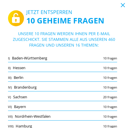
19:43
JETZT ENTSPERREN
10 GEHEIME FRAGEN
PDF
|
Leitfaden für Leben in Deutschland
Quiz Leben in Deutschland
UNSERE 10 FRAGEN WERDEN IHNEN PER E-MAIL
ZUGESCHICKT. SIE STAMMEN ALLE AUS UNSEREN 460
10/460 Fragen
16 Themen
FRAGEN UND UNSEREN 16 THEMEN:
Lernkarte
Neu
Baden-Württemberg
I)
10 fragen
Übung
Prüfung
Lernmodus
Hessen
II)
10 fragen
Kostenloser Test
/
10
Berlin
III)
10 fragen
Alle 300 Fragen
(1/300)
Brandenburg
IV)
10 fragen
Mehr (9)
Sachsen
V)
20 fragen
A
EINREICHEN
A
Bayern
VI)
10 fragen
Nordrhein-Westfalen
VII)
10 fragen
Hamburg
VIII)
10 fragen
Merkliste
Melden Sie die falsche Frage