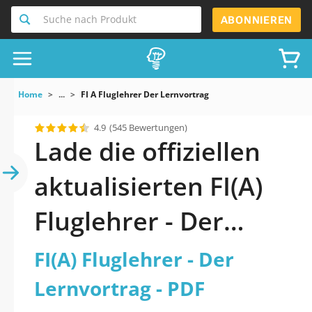
Suche nach Produkt
ABONNIEREN
Home
...
FI A Fluglehrer Der Lernvortrag
4.9
(545 Bewertungen)
Lade die offiziellen
aktualisierten FI(A)
Fluglehrer - Der
Lernvortrag Quiz
FI(A) Fluglehrer - Der
2026 PDF herunter
Lernvortrag - PDF