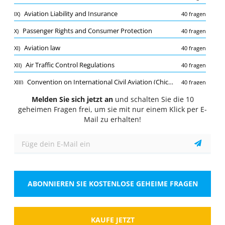
Quiz
Aviation Liability and Insurance
IX)
40 fragen
1/10
Passenger Rights and Consumer Protection
X)
40 fragen
Aviation law
Aviation law
XI)
40 fragen
Which Australian government body is responsible
for licensing and regulating aviation activities in
Air Traffic Control Regulations
XII)
40 fragen
the country?
Convention on International Civil Aviation (Chicago Convention)
XIII)
40 fragen
Wähle eine Antwort
1 richtige Antwort
Melden Sie sich jetzt an
Basic Aviation Psychology
und schalten Sie die 10
XIV)
210 fragen
A.
Civil Aviation Safety Authority (CASA)
geheimen Fragen frei, um sie mit nur einem Klick per E-
Aircraft Registration Procedures
XV)
40 fragen
Mail zu erhalten!
B.
Department of Transport
Aviation Environmental Regulations
XVI)
40 fragen
Airport Operations and Management
XVII)
40 fragen
C.
Australian Federal Police
Pilot Licensing and Certification
XVIII)
40 fragen
D.
Australian Airports Association
ABONNIEREN SIE KOSTENLOSE GEHEIME FRAGEN
Aviation Security Regulations
XIX)
40 fragen
Airline Operations and Regulations
XX)
40 fragen
Zeigen
International Civil Aviation Organization (ICAO) Framework
XXI)
KAUFE JETZT
40 fragen