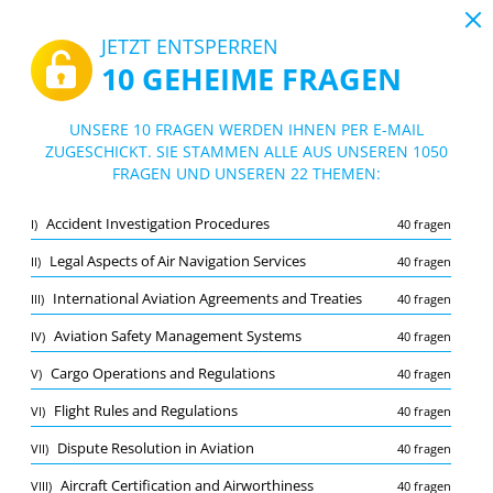
19:43
JETZT ENTSPERREN
10 GEHEIME FRAGEN
PDF
|
Leitfaden für IR(A) Instrumentenflugberechtigung - Luftrecht
Quiz IR(A) Instrumentenflugberechtigun
UNSERE 10 FRAGEN WERDEN IHNEN PER E-MAIL
g - Luftrecht
ZUGESCHICKT. SIE STAMMEN ALLE AUS UNSEREN 1050
10/1050 Fragen
22 Themen
FRAGEN UND UNSEREN 22 THEMEN:
Lernkarte
Neu
Accident Investigation Procedures
I)
40 fragen
Übung
Prüfung
Lernmodus
Legal Aspects of Air Navigation Services
II)
40 fragen
Kostenloser Test
/
10
International Aviation Agreements and Treaties
III)
40 fragen
Aviation law
(1/40)
Aviation Safety Management Systems
IV)
40 fragen
Mehr (9)
Cargo Operations and Regulations
V)
40 fragen
A
EINREICHEN
A
Flight Rules and Regulations
VI)
40 fragen
Dispute Resolution in Aviation
VII)
40 fragen
Aircraft Certification and Airworthiness
VIII)
40 fragen
Merkliste
Melden Sie die falsche Frage