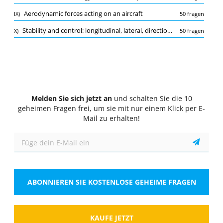
Quiz
Aerodynamic forces acting on an aircraft
IX)
50 fragen
1/10
Stability and control: longitudinal, lateral, directional stability
X)
50 fragen
Aerodynamic forces acting on an aircraft
Welche aerodynamische Kraft wirkt senkrecht zur
Flugrichtung eines Flugzeugs und trägt zum
Auftrieb bei?
Wähle eine Antwort
1 richtige Antwort
Melden Sie sich jetzt an
und schalten Sie die 10
A.
Widerstand
geheimen Fragen frei, um sie mit nur einem Klick per E-
Mail zu erhalten!
B.
Auftriebskraft
C.
Schubkraft
D.
Gewichtskraft
ABONNIEREN SIE KOSTENLOSE GEHEIME FRAGEN
Zeigen
KAUFE JETZT