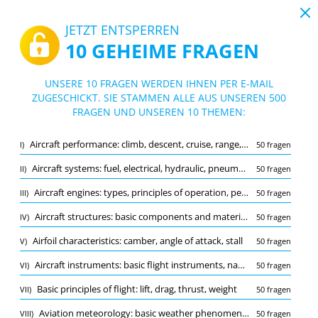
19:43
JETZT ENTSPERREN
10 GEHEIME FRAGEN
PDF
|
Leitfaden für LAPL(A) Leichtflugzeugpilot - Technik (Aerodynamik, Flugzeugkunde)
Quiz LAPL(A) Leichtflugzeugpilot - Techn
UNSERE 10 FRAGEN WERDEN IHNEN PER E-MAIL
ik (Aerodynamik, Flugzeugkunde)
ZUGESCHICKT. SIE STAMMEN ALLE AUS UNSEREN 500
10/500 Fragen
10 Themen
FRAGEN UND UNSEREN 10 THEMEN:
Lernkarte
Neu
Aircraft performance: climb, descent, cruise, range, endurance
I)
50 fragen
Übung
Prüfung
Lernmodus
Aircraft systems: fuel, electrical, hydraulic, pneumatic
II)
50 fragen
Kostenloser Test
/
10
Aircraft engines: types, principles of operation, performance
III)
50 fragen
Aerodynamic forces acting on an aircraft
(1/50)
Aircraft structures: basic components and materials
IV)
50 fragen
Mehr (9)
Airfoil characteristics: camber, angle of attack, stall
V)
50 fragen
A
EINREICHEN
A
Aircraft instruments: basic flight instruments, navigation aids
VI)
50 fragen
Basic principles of flight: lift, drag, thrust, weight
VII)
50 fragen
Aviation meteorology: basic weather phenomena, impact on flight
VIII)
50 fragen
Merkliste
Melden Sie die falsche Frage