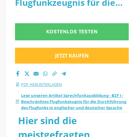
Flugfunkzeugnis für die
Flugfunkzeugnis für
Durchführung des
die Durchführung
Flugfunks in englischer
KOSTENLOS TESTEN
des Flugfunks in
und deutscher Sprache -
englischer und
PDF
JETZT KAUFEN
deutscher Sprache
Quiz 2026 PDF
PDF HERUNTERLADEN
herunter
Lese unseren Artikel Sprechfunkausbildung - BZF I -
Beschränktes Flugfunkzeugnis für die Durchführung
des Flugfunks in englischer und deutscher Sprache
Hier sind die
meistgefragten