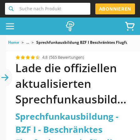
Suche nach Produkt
ABONNIEREN
Home
...
Sprechfunkausbildung BZF I Beschränktes Flugfunkzeug
4.8
(565 Bewertungen)
Lade die offiziellen
aktualisierten
Sprechfunkausbildun
g - BZF I -
Sprechfunkausbildung -
Beschränktes
BZF I - Beschränktes