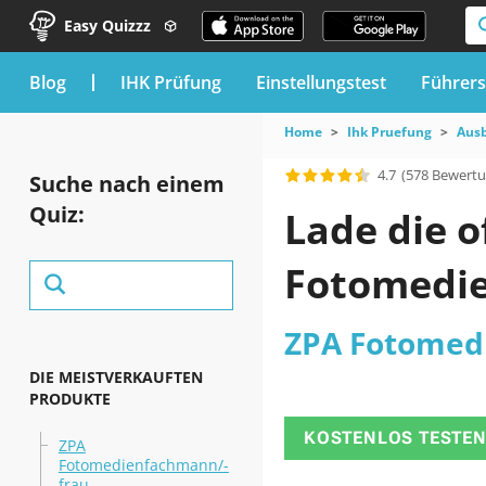
Easy Quizzz
blog
IHK Prüfung
Einstellungstest
Führers
Home
Ihk Pruefung
Ausb
4.7
(578 Bewert
Suche nach einem
Quiz:
Lade die o
Fotomedie
ZPA Fotomedi
DIE MEISTVERKAUFTEN
PRODUKTE
KOSTENLOS TESTE
ZPA
Fotomedienfachmann/-
frau