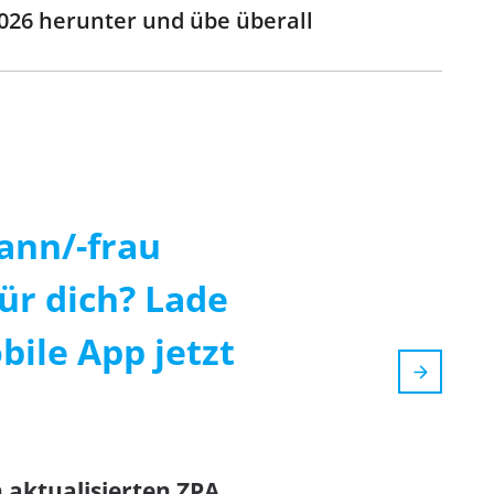
2026 herunter und übe überall
nn/-frau
ür dich? Lade
bile App jetzt
n aktualisierten ZPA