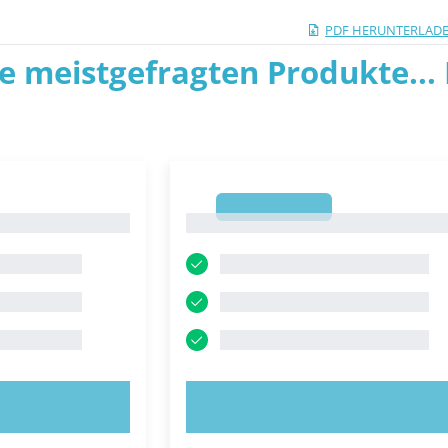
PDF HERUNTERLAD
ie meistgefragten Produkte... P
1
1
OBIEREN!
JETZT AUSPROBIEREN!