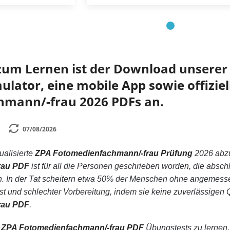
zum Lernen ist der Download unserer 
lator, eine mobile App sowie offiziel
mann/-frau 2026 PDFs an.
07/08/2026
tualisierte
ZPA Fotomedienfachmann/-frau Prüfung
2026 abz
rau PDF
ist für all die Personen geschrieben worden, die abs
. In der Tat scheitern etwa 50% der Menschen ohne angemess
t und schlechter Vorbereitung, indem sie keine zuverlässigen
rau PDF
.
n
ZPA Fotomedienfachmann/-frau PDF
Übungstests zu lernen, 