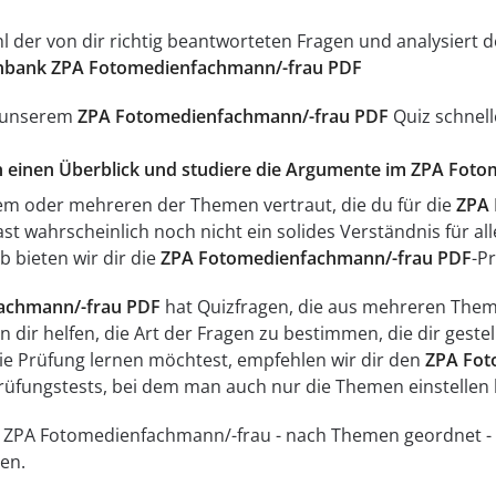
ahl der von dir richtig beantworteten Fragen und analysier
nbank ZPA Fotomedienfachmann/-frau PDF
t unserem
ZPA Fotomedienfachmann/-frau PDF
Quiz schnelle
ich einen Überblick und studiere die Argumente im ZPA Fot
inem oder mehreren der Themen vertraut, die du für die
ZPA 
st wahrscheinlich noch nicht ein solides Verständnis für al
b bieten wir dir die
ZPA Fotomedienfachmann/-frau PDF
-P
achmann/-frau PDF
hat Quizfragen, die aus mehreren Theme
 dir helfen, die Art der Fragen zu bestimmen, die dir geste
die Prüfung lernen möchtest, empfehlen wir dir den
ZPA Fot
Prüfungstests, bei dem man auch nur die Themen einstellen
für ZPA Fotomedienfachmann/-frau - nach Themen geordnet -
en.