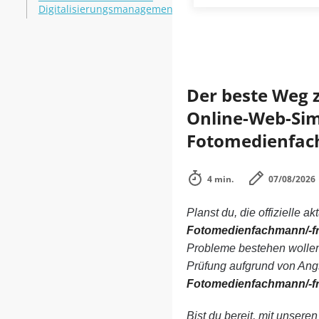
Digitalisierungsmanagement
Der beste Weg 
Online-Web-Simu
Fotomedienfach
4 min.
07/08/2026
Planst du, die offizielle ak
Fotomedienfachmann/-f
Probleme bestehen wollen
Prüfung aufgrund von Angs
Fotomedienfachmann/-f
Bist du bereit, mit unsere