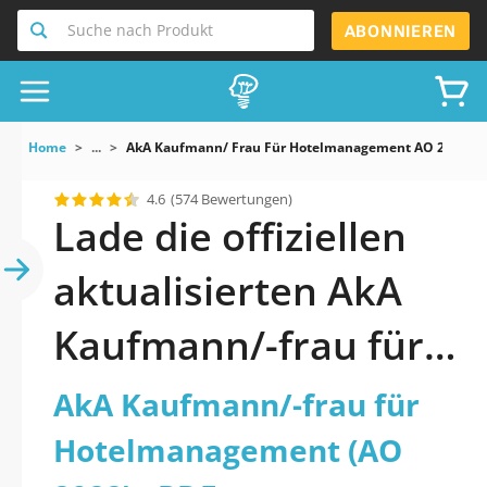
Suche nach Produkt
ABONNIEREN
Home
...
AkA Kaufmann/ Frau Für Hotelmanagement AO 2022
4.6
(574 Bewertungen)
Lade die offiziellen
aktualisierten AkA
Kaufmann/-frau für
Hotelmanagement
AkA Kaufmann/-frau für
(AO 2022) Quiz 2026
Hotelmanagement (AO