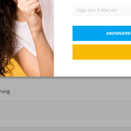
Vertriebs- und Beschaffungsprozesse (Vertriebssteuerung)
IX)
Personalbezogene Aufgaben I (Kundenbeziehungsprozess
XI)
Rechtliche-Grundlagen im E-Commerce
XIII)
ABONNIEREN
Information, Kommunikation, Kooperation (Kundenbeziehungsprozesse
XV)
Maßnahmen des Risikomanagements (Unternehmensführung und -steuerung)
XVII)
 Kommunikation
Außenhandelsgeschäfte unter Nutzung von Quellen und Organisationen zur Beratung und Unterstützung
XIX)
Berufsausbildung (Wirtschafts- und Sozialkunde (WiSo
XXI)
rung
Stellung, Rechtsform I(Wirtschafts- und Sozialkunde (WiSo)
XXIII)
Textaufgaben
XXV)