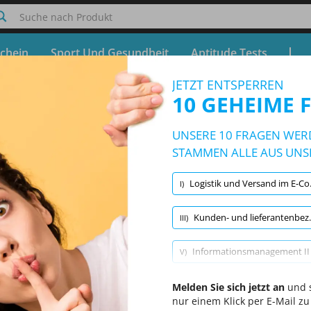
Suche nach Produkt
chein
Sport Und Gesundheit
Aptitude Tests
JETZT ENTSPERREN
 AkA Kaufmann/Kauffrau im E-Comme
10 GEHEIME 
Kostenloser Test - Simulator AkA Kaufmann/Kauffrau im
UNSERE 10 FRAGEN WERD
10/640 Fragen
89 Themen und 640 Fragen
STAMMEN ALLE AUS UNS
Logistik und Versand im E-Commerce
I)
Zufallsfragen
|
10 Fragen pro Test
|
20 Minuten
|
70 % zu bestehen
Kunden- und lieferantenbezogener Waren- und Datenfluss einschließlich Efficient Consumer Response
III)
Rechtliche-Grundlagen im E-Commerce
(1/12)
Kundenservice und Kundenkommunikation
(1/12)
Logist
Informationsmanagement II (Informationstechnisches Büromanagemen
V)
Betriebsabrechnungsbogen
Melden Sie sich jetzt an
VII)
und s
nur einem Klick per E-Mail zu