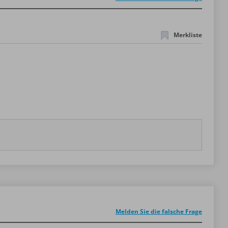
Personalbezogene Aufgaben II (Kundenbeziehungsprozesse)
LXXXIV)
1 fragen
1 fragen
Merkliste
Kommunikation mit internen und externen Partnern (Führung, Personalmanagement, Kommunikation und Kooperation)
LXXXVI)
10 fragen
10 fragen
Jahresabschluss (Kundenbeziehungsprozesse)
LXXXVIII)
10 fragen
2 fragen
n)
10 fragen
Melden Sie die falsche Frage