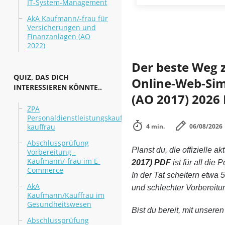
IT-System-Management
AkA Kaufmann/-frau für
Versicherungen und
Finanzanlagen (AO
2022)
Der beste Weg 
QUIZ, DAS DICH
Online-Web-Simu
INTERESSIEREN KÖNNTE..
(AO 2017) 2026 
ZPA
Personaldienstleistungskaufmann/-
kauffrau
4 min.
06/08/2026
Abschlussprüfung
Planst du, die offizielle ak
Vorbereitung -
Kaufmann/-frau im E-
2017) PDF
ist für all di
Commerce
In der Tat scheitern etw
AkA
und schlechter Vorbereitu
Kaufmann/Kauffrau im
Gesundheitswesen
Bist du bereit, mit unsere
Abschlussprüfung