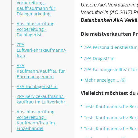
Vorbereitung -
Unsere AkA Verkäufer/-in
Kauffrau/mann für
Verkäufer/-in (AO 2017) P
Dialogmarketing
Datenbanken AkA Verkäu
Abschlussprüfung
Vorbereitung -
Die meistverkauften P
Fachlagerist
ZPA
ZPA Personaldienstleistu
Luftverkehrskaufmann/-
frau
ZPA Drogist/-in
AkA
ZPA Fachangestellte/-r fü
Kaufmann/Kauffrau für
Büromanagement
Mehr anzeigen... (6)
AkA Fachlagerist/-in
Vielleicht möchtest du
ZPA Servicekaufmann/-
kauffrau im Luftverkehr
Tests Kaufmännische Beru
Abschlussprüfung
Vorbereitung -
Tests Kaufmännische Ber
Kaufmann/frau im
Einzelhandel
Tests Kaufmännische Ber