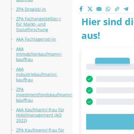
ZPA Drogist/-in
Hier sind d
ZPA Fachangestellte/-r
für Markt- und
Sozialforschung
aus!
AkA Fachlagerist/-in
AkA
Immobilienkaufmann/-
kauffrau
1
1
AkA
Industriekaufmann/-
kauffrau
ZPA
Investmentfondskaufmann/-
kauffrau
AkA Kaufmann/-frau für
Hotelmanagement (AO
2022)
JETZT AUSPR
ZPA Kaufmann/-frau für