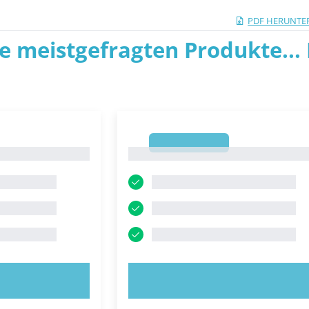
PDF HERUNTE
ie meistgefragten Produkte... P
1
1
OBIEREN!
JETZT AUSPROBIEREN!