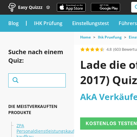
Easy Quizzz
blog
IHK Prüfung
Einstellungstest
Führers
Home
Ihk Pruefung
Eins
4.8
(603 Bewert
Suche nach einem
Quiz:
Lade die o
2017) Qui
AkA Verkäufer
DIE MEISTVERKAUFTEN
PRODUKTE
KOSTENLOS TESTE
ZPA
Personaldienstleistungskaufmann/-
kauffrau