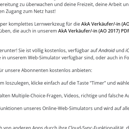
reitung zu überwachen und deine Freizeit, deine Arbeit und
inen Zugang zum Netz hast!
super komplettes Lernwerkzeug für die
AkA Verkäufer/-in (A
üben, die auch in unserem
AkA Verkäufer/-in (AO 2017) PD
unter! Sie ist völlig kostenlos, verfügbar auf
und
Android
i
ne in unserem Web-Simulator verfügbar sind, oder auch in 
 für unsere Abonnenten kostenlos anbieten:
 Um loszulegen, klicke einfach auf die Taste “Timer” und wä
lten Multiple-Choice-Fragen, Videos, richtige und falsche 
 Funktionen unseres Online-Web-Simulators und wird auf a
ch von anderen Apps durch ihre Cloud-Sync-Funktionalität, di