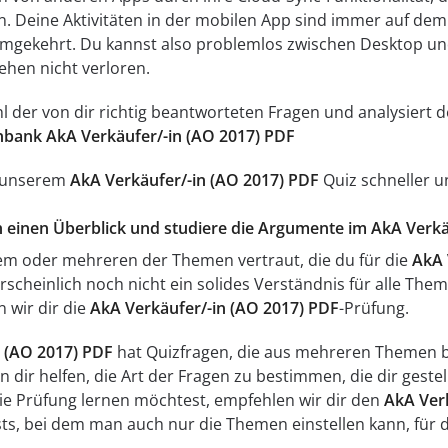
n. Deine Aktivitäten in der mobilen App sind immer auf d
umgekehrt. Du kannst also problemlos zwischen Desktop un
ehen nicht verloren.
ahl der von dir richtig beantworteten Fragen und analysier
bank AkA Verkäufer/-in (AO 2017) PDF
t unserem
AkA Verkäufer/-in (AO 2017) PDF
Quiz schneller un
ch einen Überblick und studiere die Argumente im AkA Verkä
inem oder mehreren der Themen vertraut, die du für die
AkA 
scheinlich noch nicht ein solides Verständnis für alle Them
n wir dir die
AkA Verkäufer/-in (AO 2017) PDF
-Prüfung.
n (AO 2017) PDF
hat Quizfragen, die aus mehreren Themen be
 dir helfen, die Art der Fragen zu bestimmen, die dir geste
die Prüfung lernen möchtest, empfehlen wir dir den
AkA Verk
s, bei dem man auch nur die Themen einstellen kann, für