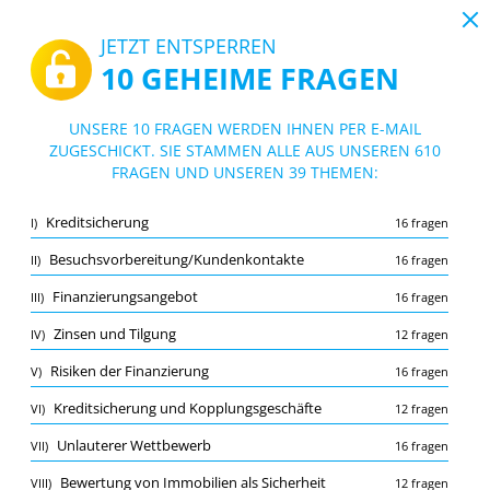
19:47
JETZT ENTSPERREN
10 GEHEIME FRAGEN
PDF
|
Leitfaden für Sachkundeprüfung 34i Online Test - Immobiliardarlehensvermittler IHK
Quiz Sachkundeprüfung 34i Online Test
UNSERE 10 FRAGEN WERDEN IHNEN PER E-MAIL
- Immobiliardarlehensvermittler IHK
ZUGESCHICKT. SIE STAMMEN ALLE AUS UNSEREN 610
10/610 Fragen
39 Themen
FRAGEN UND UNSEREN 39 THEMEN:
Lernkarte
Neu
Kreditsicherung
I)
16 fragen
Übung
Prüfung
Lernmodus
Besuchsvorbereitung/Kundenkontakte
II)
16 fragen
Kostenloser Test
/
10
Finanzierungsangebot
III)
16 fragen
Allgemeine rechtliche Grundlagen
(1/26)
Zinsen und Tilgung
IV)
12 fragen
Mehr (9)
Risiken der Finanzierung
V)
16 fragen
A
EINREICHEN
A
Kreditsicherung und Kopplungsgeschäfte
VI)
12 fragen
Unlauterer Wettbewerb
VII)
16 fragen
Bewertung von Immobilien als Sicherheit
VIII)
12 fragen
Merkliste
Melden Sie die falsche Frage