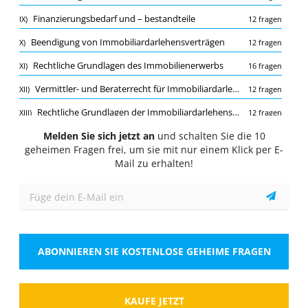
Quiz
Finanzierungsbedarf und – bestandteile
IX)
12 fragen
1/10
Beendigung von Immobiliardarlehensverträgen
X)
12 fragen
Allgemeine rechtliche Grundlagen
Rechtliche Grundlagen des Immobilienerwerbs
XI)
16 fragen
Was ist die rechtliche Grundlage, auf der das
Immobiliardarlehensvermittlungsgesetz beruht?
Vermittler- und Beraterrecht für Immobiliardarlehensvermittler
XII)
12 fragen
Wähle eine Antwort
1 richtige Antwort
Rechtliche Grundlagen der Immobiliardarlehensvermittlung
XIII)
12 fragen
A.
Das Handelsgesetzbuch
Melden Sie sich jetzt an
Allgemeine rechtliche Grundlagen
und schalten Sie die 10
XIV)
26 fragen
geheimen Fragen frei, um sie mit nur einem Klick per E-
Zuständigkeiten der Aufsicht
XV)
16 fragen
Mail zu erhalten!
B.
Das Bürgerliche Gesetzbuch
Koppelungsgeschäfte/ Nebenleistungen
XVI)
16 fragen
C.
Das Kreditwesengesetz
Finanzierungsbedarf und bestandteile
XVII)
16 fragen
Aufbau und Funktionsweise von Grundbüchern
XVIII)
26 fragen
D.
Das Versicherungsgesetz
ABONNIEREN SIE KOSTENLOSE GEHEIME FRAGEN
Datenschutz für Immobiliardarlehensvermittler
XIX)
12 fragen
Zeigen
Kundenbetreuung
XX)
16 fragen
Wirtschaftliche Grundlagen
XXI)
KAUFE JETZT
12 fragen