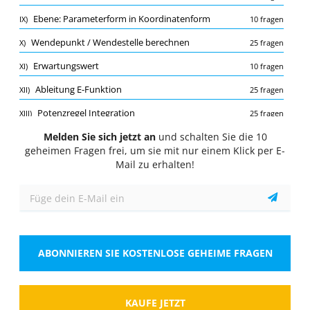
Quiz
Ebene: Parameterform in Koordinatenform
IX)
10 fragen
1/10
Wendepunkt / Wendestelle berechnen
X)
25 fragen
Absolute / relative Häufigkeit
Erwartungswert
XI)
10 fragen
Wie wird die absolute Häufigkeit berechnet?
Wähle eine Antwort
1 richtige Antwort
Ableitung E-Funktion
XII)
25 fragen
Potenzregel Integration
XIII)
25 fragen
A.
Durch die Anzahl der möglichen Fälle
Melden Sie sich jetzt an
Potenzregel Ableitung
und schalten Sie die 10
XIV)
15 fragen
geheimen Fragen frei, um sie mit nur einem Klick per E-
B.
Durch die Anzahl der günstigen Fälle
Baumdiagramm und Pfadregeln
XV)
10 fragen
Mail zu erhalten!
Punktsymmetrie zu beliebigem Punkt
XVI)
25 fragen
C.
Durch die Anzahl der Versuche
Produktregel und Kettenregel gemeinsam
XVII)
15 fragen
D.
Durch die Anzahl der ungünstigen Fälle
Wahrscheinlichkeit
XVIII)
10 fragen
ABONNIEREN SIE KOSTENLOSE GEHEIME FRAGEN
Ebene: Koordinatengleichung in Normalenform
XIX)
10 fragen
Zeigen
Integrationsgrenzen
XX)
25 fragen
Monotonie / Monotonieverhalten
XXI)
KAUFE JETZT
25 fragen