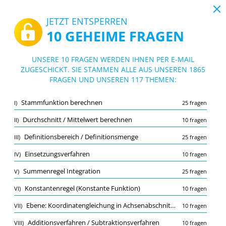
19:43
JETZT ENTSPERREN
10 GEHEIME FRAGEN
PDF
|
Leitfaden für Online Abitursimulator - Mathe Abitur 2023
Quiz Online Abitursimulator - Mathe Abi
UNSERE 10 FRAGEN WERDEN IHNEN PER E-MAIL
tur 2023
ZUGESCHICKT. SIE STAMMEN ALLE AUS UNSEREN 1865
10/1865 Fragen
117 Themen
FRAGEN UND UNSEREN 117 THEMEN:
Lernkarte
Neu
Stammfunktion berechnen
I)
25 fragen
Übung
Prüfung
Lernmodus
Durchschnitt / Mittelwert berechnen
II)
10 fragen
Kostenloser Test
/
10
Definitionsbereich / Definitionsmenge
III)
25 fragen
Absolute / relative Häufigkeit
(1/10)
Einsetzungsverfahren
IV)
10 fragen
Mehr (9)
Summenregel Integration
V)
25 fragen
A
EINREICHEN
A
Konstantenregel (Konstante Funktion)
VI)
10 fragen
Ebene: Koordinatengleichung in Achsenabschnittsform
VII)
10 fragen
Additionsverfahren / Subtraktionsverfahren
VIII)
10 fragen
Merkliste
Melden Sie die falsche Frage