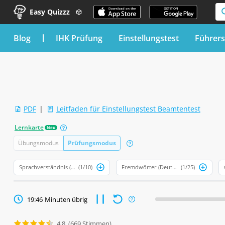
Easy Quizzz
blog
IHK Prüfung
Einstellungstest
Führers
PDF
|
Leitfaden für Einstellungstest Beamtentest
Lernkarte
Neu
Übungsmodus
Prüfungsmodus
Sprachverständnis (Deutsch)
(1/10)
Fremdwörter (Deutsch)
(1/25)
19:45
Minuten übrig
4.8
(669 Stimmen)