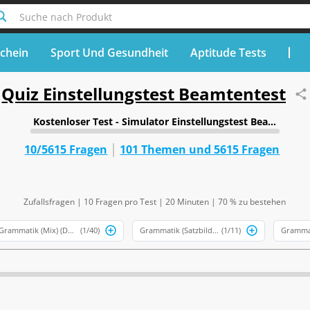
Suche nach Produkt
chein
Sport Und Gesundheit
Aptitude Tests
Quiz Einstellungstest Beamtentest
Kostenloser Test - Simulator Einstellungstest Beamtentes
10/5615 Fragen
101 Themen und 5615 Fragen
Zufallsfragen
|
10 Fragen pro Test
|
20 Minuten
|
70 % zu bestehen
Grammatik (Mix) (Deutsch)
(1/40)
Grammatik (Satzbildung) (Deutsch)
(1/11)
Gramma