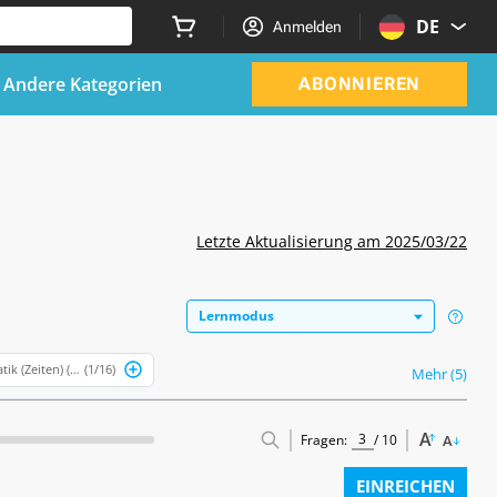
DE
Anmelden
Andere Kategorien
ABONNIEREN
t
Letzte Aktualisierung am 2025/03/22
Lernmodus
tik (Zeiten) (Deutsch)
(1/16)
Mehr (5)
A
Fragen:
/
10
A
EINREICHEN