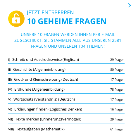
19:43
JETZT ENTSPERREN
10 GEHEIME FRAGEN
PDF
|
Leitfaden für Einstellungstest Sozialversicherungsfachangestellte
Quiz Einstellungstest Sozialversicherung
UNSERE 10 FRAGEN WERDEN IHNEN PER E-MAIL
sfachangestellte
ZUGESCHICKT. SIE STAMMEN ALLE AUS UNSEREN 2581
10/2581 Fragen
104 Themen
FRAGEN UND UNSEREN 104 THEMEN:
Lernkarte
Neu
Schreib und Ausdrucksweise (Englisch)
I)
29 fragen
Übung
Prüfung
Lernmodus
Geschichte (Allgemeinbildung)
II)
80 fragen
Kostenloser Test
/
10
Groß- und Kleinschreibung (Deutsch)
III)
17 fragen
Bruchrechnen (Mathematik)
(1/17)
Erdkunde (Allgemeinbildung)
IV)
78 fragen
Mehr (9)
Wortschatz (Verständnis) (Deutsch)
V)
17 fragen
A
EINREICHEN
A
Erklärungen finden (Logisches Denken)
VI)
16 fragen
Texte merken (Erinnerungsvermögen)
VII)
29 fragen
Textaufgaben (Mathematik)
VIII)
61 fragen
Merkliste
Melden Sie die falsche Frage