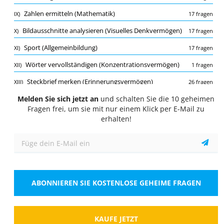
Quiz
Zahlen ermitteln (Mathematik)
IX)
17 fragen
1/10
Bildausschnitte analysieren (Visuelles Denkvermögen)
X)
17 fragen
Bruchrechnen (Mathematik)
Sport (Allgemeinbildung)
XI)
17 fragen
3/8 -1/4 =?
Wähle eine Antwort
1 richtige Antwort
Wörter vervollständigen (Konzentrationsvermögen)
XII)
1 fragen
Steckbrief merken (Erinnerungsvermögen)
XIII)
26 fragen
A.
1/8
Melden Sie sich jetzt an
Meinung oder Tatsache (Logisches Denken)
und schalten Sie die 10 geheimen
XIV)
10 fragen
Fragen frei, um sie mit nur einem Klick per E-Mail zu
B.
3/32
Zinsrechnung (Mathematik)
XV)
17 fragen
erhalten!
Interkulturelles Wissen (Allgemeinbildung)
XVI)
80 fragen
C.
2/8
Stadtplan (Orientierung)
XVII)
29 fragen
D.
3/4
Faltvorlagen (Orientierung)
XVIII)
5 fragen
ABONNIEREN SIE KOSTENLOSE GEHEIME FRAGEN
Räumliches Verständnis (Visuelles Denkvermögen)
XIX)
17 fragen
Zeigen
Kommasetzung (Deutsch)
XX)
17 fragen
Kettenrechnungen (Mathematik)
XXI)
KAUFE JETZT
5 fragen