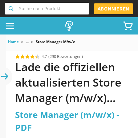
Suche nach Produkt
ABONNIEREN
Home
...
Store Manager M/w/x
4.7
(290 Bewertungen)
Lade die offiziellen
aktualisierten Store
Manager (m/w/x)
Quiz 2026 PDF
Store Manager (m/w/x) -
herunter
PDF