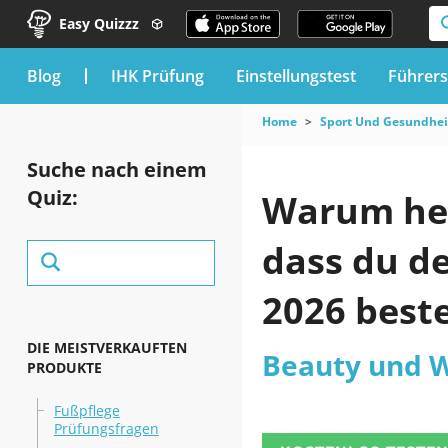
Easy Quizzz
blog
IHK Prüfung
Einstellungstest
Führers
Home
Sport Und Gesundhei
Suche nach einem
Quiz:
Warum hel
dass du d
2026 best
DIE MEISTVERKAUFTEN
Beauty und W
PRODUKTE
Fußpflege
Prüfungsfragen