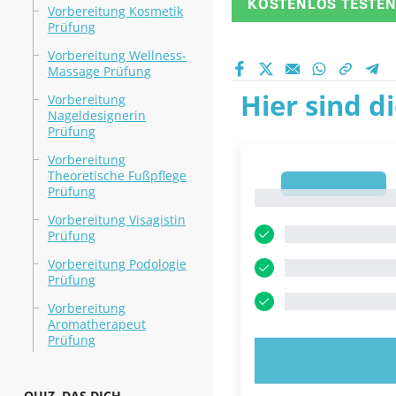
KOSTENLOS TESTE
Vorbereitung Kosmetik
Prüfung
Vorbereitung Wellness-
Massage Prüfung
Hier sind d
Vorbereitung
Nageldesignerin
Prüfung
Vorbereitung
Theoretische Fußpflege
1
Prüfung
1
Vorbereitung Visagistin
Prüfung
Vorbereitung Podologie
Prüfung
Vorbereitung
Aromatherapeut
Prüfung
JETZT AUSP
QUIZ, DAS DICH