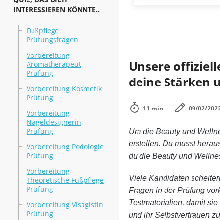
INTERESSIEREN KÖNNTE..
Fußpflege
Prüfungsfragen
Vorbereitung
Unsere offiziel
Aromatherapeut
Prüfung
deine Stärken 
Vorbereitung Kosmetik
Prüfung
11 min.
09/02/202
Vorbereitung
Nageldesignerin
Prüfung
Um die Beauty und Wellnes
erstellen. Du musst heraus
Vorbereitung Podologie
Prüfung
du die Beauty und Wellnes
Vorbereitung
Viele Kandidaten scheitern
Theoretische Fußpflege
Prüfung
Fragen in der Prüfung vo
Testmaterialien, damit si
Vorbereitung Visagistin
Prüfung
und ihr Selbstvertrauen zu