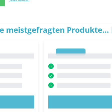
N
ie meistgefragten Produkte... P
1
1
ROBIEREN!
JETZT AUSPROBIEREN!