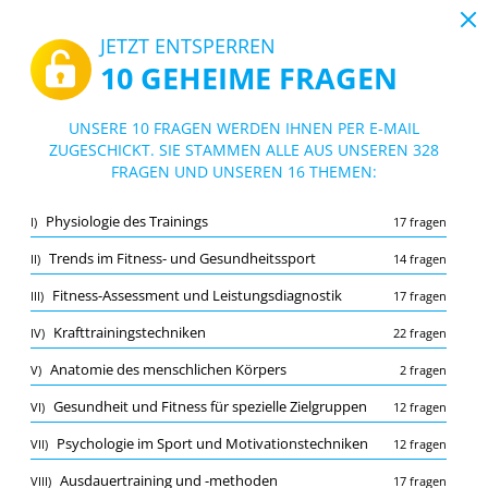
19:43
JETZT ENTSPERREN
10 GEHEIME FRAGEN
PDF
|
Leitfaden für Fitnesstrainer B-Lizenz Prüfungsfragen Pdf
Quiz Fitnesstrainer B-Lizenz Prüfungsfra
UNSERE 10 FRAGEN WERDEN IHNEN PER E-MAIL
gen Pdf
ZUGESCHICKT. SIE STAMMEN ALLE AUS UNSEREN 328
10/328 Fragen
16 Themen
FRAGEN UND UNSEREN 16 THEMEN:
Lernkarte
Neu
Physiologie des Trainings
I)
17 fragen
Übung
Prüfung
Lernmodus
Trends im Fitness- und Gesundheitssport
II)
14 fragen
Kostenloser Test
/
10
Fitness-Assessment und Leistungsdiagnostik
III)
17 fragen
Anatomie des menschlichen Körpers
(1/2)
Krafttrainingstechniken
IV)
22 fragen
Mehr (9)
Anatomie des menschlichen Körpers
V)
2 fragen
A
EINREICHEN
A
Gesundheit und Fitness für spezielle Zielgruppen
VI)
12 fragen
Psychologie im Sport und Motivationstechniken
VII)
12 fragen
Ausdauertraining und -methoden
VIII)
17 fragen
Merkliste
Melden Sie die falsche Frage