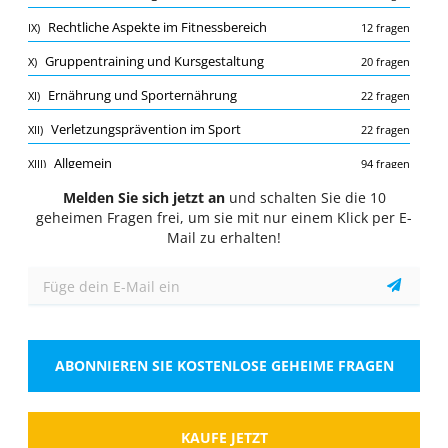
Quiz
Rechtliche Aspekte im Fitnessbereich
IX)
12 fragen
1/10
Gruppentraining und Kursgestaltung
X)
20 fragen
Anatomie des menschlichen Körpers
Ernährung und Sporternährung
XI)
22 fragen
Welche der folgenden Strukturen ist Teil des
zentralen Nervensystems?
Verletzungsprävention im Sport
XII)
22 fragen
Wähle eine Antwort
1 richtige Antwort
Allgemein
XIII)
94 fragen
A.
Herz
Melden Sie sich jetzt an
Bewegungslehre und Technikoptimierung
und schalten Sie die 10
XIV)
14 fragen
geheimen Fragen frei, um sie mit nur einem Klick per E-
Trainingsplanung und -steuerung
XV)
17 fragen
Mail zu erhalten!
B.
Rückenmark
Hygiene und Sicherheit im Fitnessbereich
XVI)
14 fragen
C.
Lunge
D.
Magen
ABONNIEREN SIE KOSTENLOSE GEHEIME FRAGEN
Zeigen
KAUFE JETZT