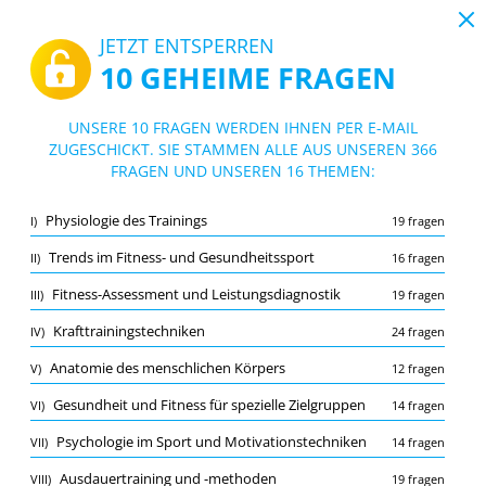
19:43
JETZT ENTSPERREN
10 GEHEIME FRAGEN
PDF
|
Leitfaden für Trainer B-Lizenz Prüfungsfragen
Quiz Trainer B-Lizenz Prüfungsfragen
UNSERE 10 FRAGEN WERDEN IHNEN PER E-MAIL
ZUGESCHICKT. SIE STAMMEN ALLE AUS UNSEREN 366
10/366 Fragen
16 Themen
FRAGEN UND UNSEREN 16 THEMEN:
Lernkarte
Neu
Physiologie des Trainings
I)
19 fragen
Übung
Prüfung
Lernmodus
Trends im Fitness- und Gesundheitssport
II)
16 fragen
Kostenloser Test
/
10
Fitness-Assessment und Leistungsdiagnostik
III)
19 fragen
Anatomie des menschlichen Körpers
(1/12)
Krafttrainingstechniken
IV)
24 fragen
Mehr (9)
Anatomie des menschlichen Körpers
V)
12 fragen
A
EINREICHEN
A
Gesundheit und Fitness für spezielle Zielgruppen
VI)
14 fragen
Psychologie im Sport und Motivationstechniken
VII)
14 fragen
Ausdauertraining und -methoden
VIII)
19 fragen
Merkliste
Melden Sie die falsche Frage