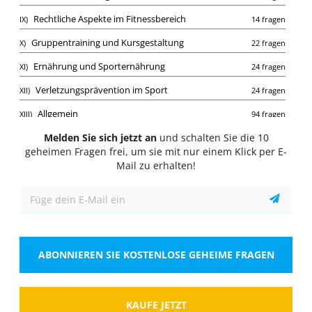
Quiz
Rechtliche Aspekte im Fitnessbereich
IX)
14 fragen
1/10
Gruppentraining und Kursgestaltung
X)
22 fragen
Anatomie des menschlichen Körpers
Ernährung und Sporternährung
XI)
24 fragen
Welche der folgenden Strukturen ist Teil des
zentralen Nervensystems?
Verletzungsprävention im Sport
XII)
24 fragen
Wähle eine Antwort
1 richtige Antwort
Allgemein
XIII)
94 fragen
A.
Herz
Melden Sie sich jetzt an
Bewegungslehre und Technikoptimierung
und schalten Sie die 10
XIV)
16 fragen
geheimen Fragen frei, um sie mit nur einem Klick per E-
Trainingsplanung und -steuerung
XV)
19 fragen
Mail zu erhalten!
B.
Rückenmark
Hygiene und Sicherheit im Fitnessbereich
XVI)
16 fragen
C.
Lunge
D.
Magen
ABONNIEREN SIE KOSTENLOSE GEHEIME FRAGEN
Zeigen
KAUFE JETZT