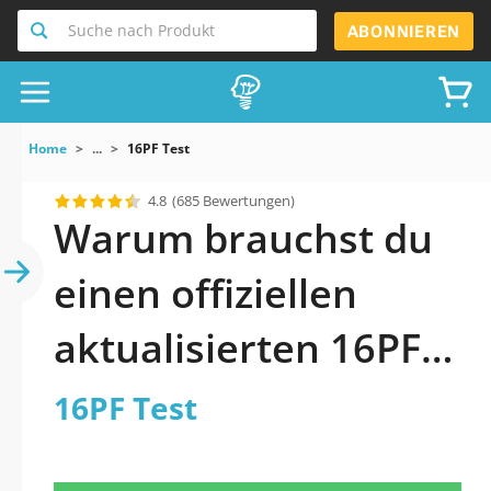
Suche nach Produkt
ABONNIEREN
Home
...
16PF Test
4.8
(685 Bewertungen)
Warum brauchst du
einen offiziellen
aktualisierten 16PF
Test Praxistest 2026?
16PF Test