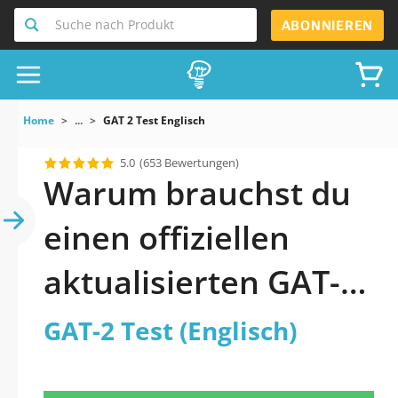
Suche nach Produkt
ABONNIEREN
Home
...
GAT 2 Test Englisch
5.0
(653 Bewertungen)
Warum brauchst du
einen offiziellen
aktualisierten GAT-2
Test (Englisch)
GAT-2 Test (Englisch)
Praxistest 2026?