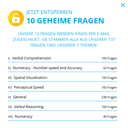
19:43
JETZT ENTSPERREN
10 GEHEIME FRAGEN
PDF
|
Leitfaden für Thomas GIA Test (Englisch)
Quiz Thomas GIA Test (Englisch)
UNSERE 10 FRAGEN WERDEN IHNEN PER E-MAIL
ZUGESCHICKT. SIE STAMMEN ALLE AUS UNSEREN 737
10/737 Fragen
7 Themen
FRAGEN UND UNSEREN 7 THEMEN:
Lernkarte
Neu
Verbal Comprehension
I)
100 fragen
Übung
Prüfung
Lernmodus
Numeracy - Number speed and Accuracy
II)
50 fragen
Kostenloser Test
/
10
Spatial Visualization
III)
100 fragen
General
(3/238)
Perceptual Speed
IV)
100 fragen
Mehr (6)
General
V)
238 fragen
A
EINREICHEN
A
Verbal Reasoning
VI)
100 fragen
Numeracy
VII)
49 fragen
Merkliste
Melden Sie die falsche Frage