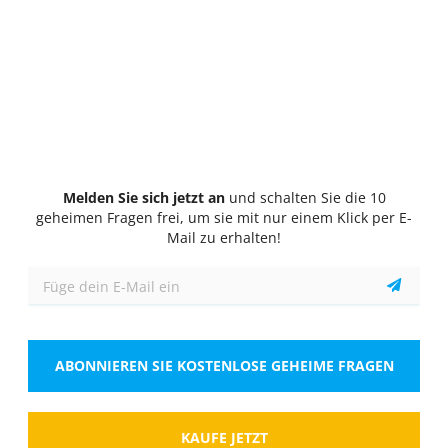
Quiz
1/10
General
Based on the cultural practices in Japan, children
are taught to clean and serve lunch at school
primarily to:
Wähle eine Antwort
1 richtige Antwort
Melden Sie sich jetzt an
und schalten Sie die 10
A.
Punish them for making a mess.
geheimen Fragen frei, um sie mit nur einem Klick per E-
Mail zu erhalten!
B.
Prepare them for future employment
C.
Foster a sense of independence and
responsibility
ABONNIEREN SIE KOSTENLOSE GEHEIME FRAGEN
D.
Ensure the school does not have to hire
more staff.
KAUFE JETZT