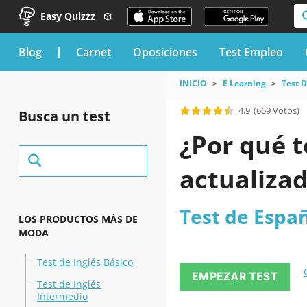
Easy Quizzz
blog
Carnet
Oposiciones
Test Empleo
INICIO
E Learning
Test 
4.9
(669 Votos)
Busca un test
¿Por qué t
actualizad
Test de Espa
LOS PRODUCTOS MÁS DE
MODA
Test de Inglés Básico
EMPEZAR TEST
Test de Inglés
Intermedio