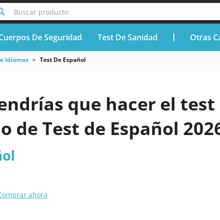
Buscar producto
Cuerpos De Seguridad
Test De Sanidad
Otras C
De Idiomas
Test De Español
endrías que hacer el test 
o de Test de Español 202
ñol
Comprar ahora