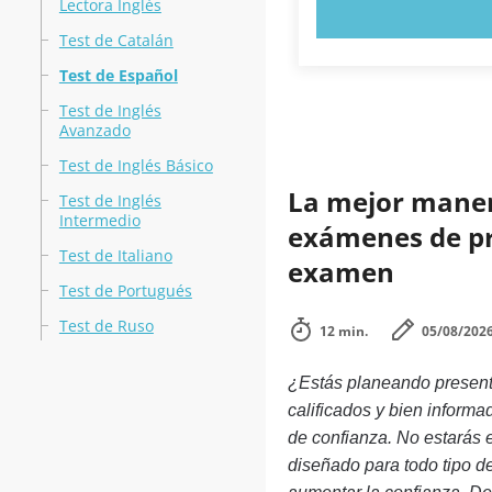
Lectora Inglés
PRUEBE 
Test de Catalán
Test de Español
Test de Inglés
Avanzado
Test de Inglés Básico
La mejor manera
Test de Inglés
Intermedio
exámenes de prá
Test de Italiano
examen
Test de Portugués
Test de Ruso
12 min.
05/08/202
¿Estás planeando present
calificados y bien inform
de confianza. No estarás e
diseñado para todo tipo d