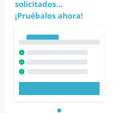
solicitados...
¡Pruébalos ahora!
1
1
PRUEBE AHORA