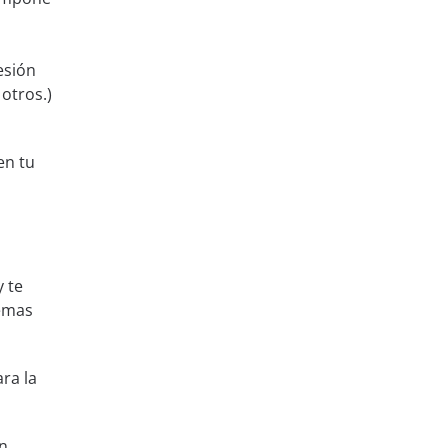
esión
otros.)
en tu
 te
temas
ra la
ón