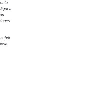
uenta
tigar a
ión
ciones
cubrir
itosa