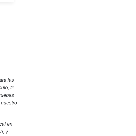
ara las
ulo, te
pruebas
 nuestro
cal en
a, y