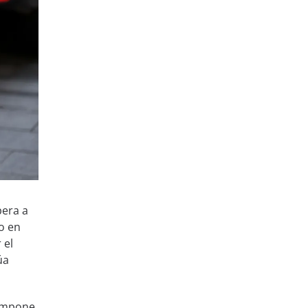
pera a
o en
 el
úa
compone