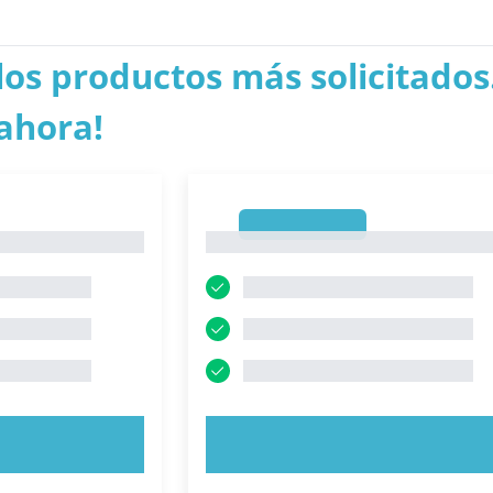
los productos más solicitados.
ahora!
1
1
AHORA
PRUEBE AHORA