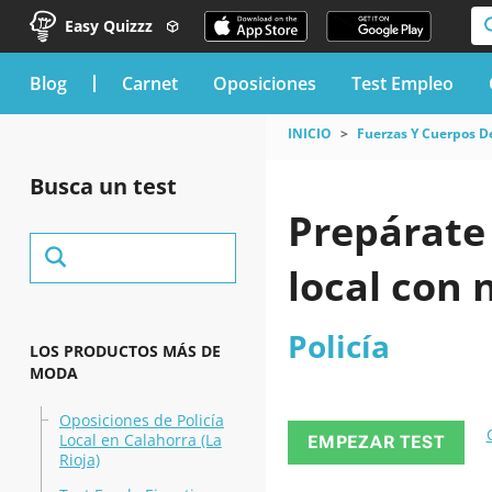
Easy Quizzz
blog
Carnet
Oposiciones
Test Empleo
INICIO
Fuerzas Y Cuerpos D
Busca un test
Prepárate 
local con 
Policía
LOS PRODUCTOS MÁS DE
MODA
Oposiciones de Policía
Local en Calahorra (La
EMPEZAR TEST
Rioja)