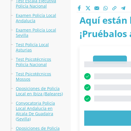
Test Escala Ejecutiva
Policía Nacional
Examen Policía Local
Aquí están 
Andalucía
Examen Policía Local
¡Pruébalos 
Sevilla
Test Policía Local
Asturias
Test Psicotécnicos
1
1
Policía Nacional
Test Psicotécnicos
Mossos
Oposiciones de Policía
Local en Ibiza (Baleares)
Convocatoria Policía
Local Andalucía en
Alcala De Guadaira
PRUEBE 
(Sevilla)
Oposiciones de Policía