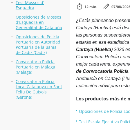
Test Mossos d'
12 min.
07/08/202
Esquadra
Oposiciones de Mossos
¿Estás planeando presenta
d'Esquadra en
Generalitat de Cataluña
Cartaya (Huelva) está dis
las personas suspendieron
Oposiciones de Policia
Portuaria en Autoridad
estarás en esa estadística
Portuaria de la Bahía
Cartaya (Huelva)
2026 est
de Cádiz (Cádiz)
Convocatoria Policía Loca
Convocatoria Policia
mejor cada tema, experime
Portuaria en Málaga
de Convocatoria Policía
(Málaga)
Andalucía en Cartaya (Huel
Convocatoria Policía
aplicación móvil para estu
Local Catalunya en Sant
Feliu De Guixols
(Gerona)
Los productos más de 
Oposiciones de Policía Loc
Test Escala Ejecutiva Poli