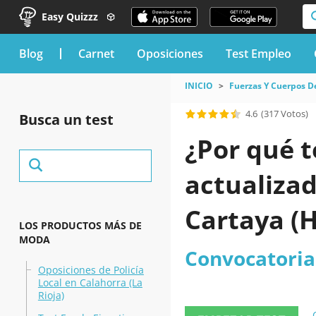
Easy Quizzz
blog
Carnet
Oposiciones
Test Empleo
INICIO
Fuerzas Y Cuerpos D
4.6
(317 Votos)
Busca un test
¿Por qué t
actualizad
Cartaya (
LOS PRODUCTOS MÁS DE
MODA
Convocatoria 
Oposiciones de Policía
Local en Calahorra (La
Rioja)