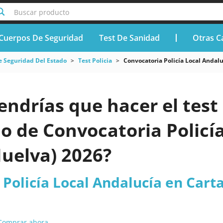
Buscar producto
Cuerpos De Seguridad
Test De Sanidad
Otras C
e Seguridad Del Estado
Test Policia
Convocatoria Policía Local Andal
endrías que hacer el test 
o de Convocatoria Policí
Huelva) 2026?
Policía Local Andalucía en Cart
Comprar ahora