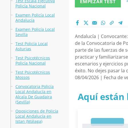
Test Escala Ejecutiva
EMPEZAR TEST
Policía Nacional
Examen Policía Local
Andalucía
Examen Policía Local
Sevilla
Andalucía | Convocante: 
de la Convocatoria de Po
Test Policía Local
Asturias
parte de las fuerzas de 
practicar y familiarizars
Test Psicotécnicos
Policía Nacional
escenarios y ejercicios 
éxito. No dejes pasar la
Test Psicotécnicos
08/04/2026 | Fecha de v
Mossos
Convocatoria Policía
Local Andalucía en
Aquí están 
Alcala De Guadaira
(Sevilla)
Oposiciones de Policía
Local Andalucía en
Istan (Málaga)
1
1