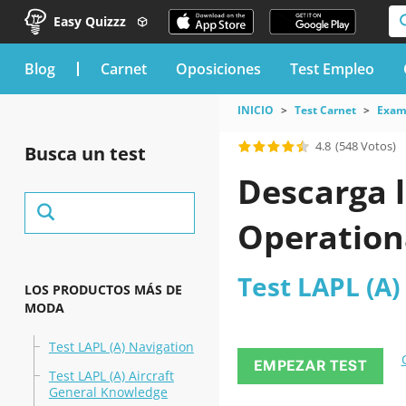
Easy Quizzz
blog
Carnet
Oposiciones
Test Empleo
INICIO
Test Carnet
Exame
4.8
(548 Votos)
Busca un test
Descarga l
Operation
Test LAPL (A)
LOS PRODUCTOS MÁS DE
MODA
Test LAPL (A) Navigation
EMPEZAR TEST
Test LAPL (A) Aircraft
General Knowledge