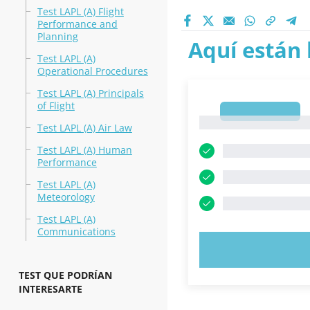
Test LAPL (A) Flight
Performance and
Planning
Aquí están 
Test LAPL (A)
Operational Procedures
Test LAPL (A) Principals
of Flight
1
1
Test LAPL (A) Air Law
Test LAPL (A) Human
Performance
Test LAPL (A)
Meteorology
Test LAPL (A)
Communications
PRUEBE 
TEST QUE PODRÍAN
INTERESARTE