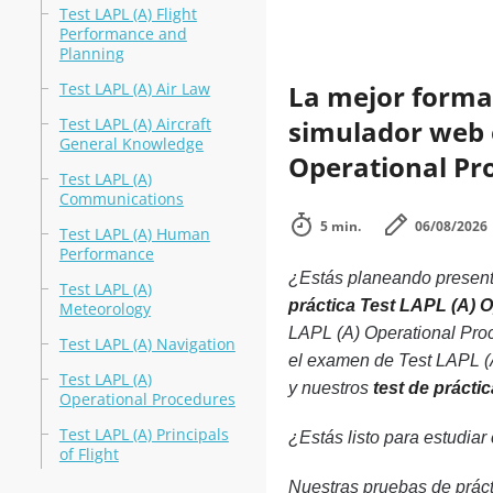
Test LAPL (A) Flight
Performance and
Planning
Test LAPL (A) Air Law
La mejor forma 
Test LAPL (A) Aircraft
simulador web en
General Knowledge
Operational Pr
Test LAPL (A)
Communications
5 min.
06/08/2026
Test LAPL (A) Human
Performance
¿Estás planeando presenta
Test LAPL (A)
práctica Test LAPL (A) 
Meteorology
LAPL (A) Operational Proc
Test LAPL (A) Navigation
el examen de Test LAPL (A
Test LAPL (A)
y nuestros
test de práct
Operational Procedures
Test LAPL (A) Principals
¿Estás listo para estudiar
of Flight
Nuestras pruebas de práct