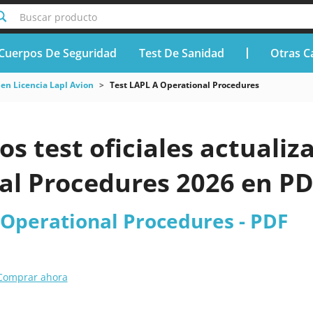
Buscar producto
Cuerpos De Seguridad
Test De Sanidad
Otras C
n Licencia Lapl Avion
Test LAPL A Operational Procedures
os test oficiales actualiz
al Procedures 2026 en P
 Operational Procedures - PDF
Comprar ahora